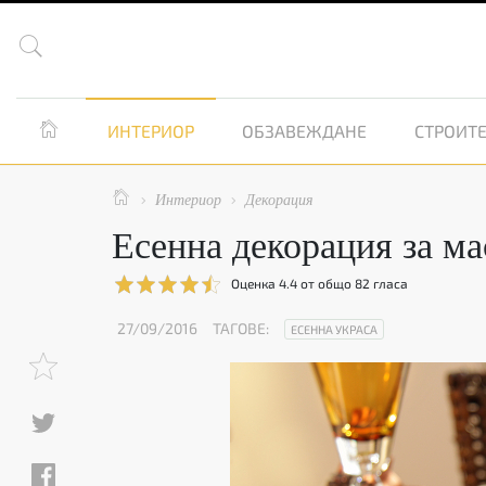


ИНТЕРИОР
ОБЗАВЕЖДАНЕ
СТРОИТЕ

Интериор
Декорация


Есенна декорация за ма
Оценка
4.4
от общо
82
гласа
27/09/2016
ТАГОВЕ:
ЕСЕННА УКРАСА