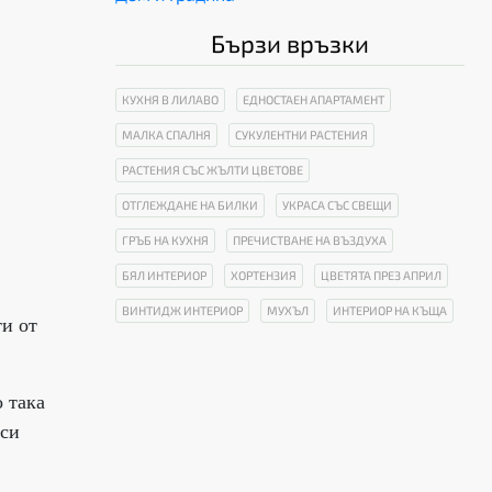
Бързи връзки
КУХНЯ В ЛИЛАВО
ЕДНОСТАЕН АПАРТАМЕНТ
МАЛКА СПАЛНЯ
СУКУЛЕНТНИ РАСТЕНИЯ
РАСТЕНИЯ СЪС ЖЪЛТИ ЦВЕТОВЕ
ОТГЛЕЖДАНЕ НА БИЛКИ
УКРАСА СЪС СВЕЩИ
ГРЪБ НА КУХНЯ
ПРЕЧИСТВАНЕ НА ВЪЗДУХА
БЯЛ ИНТЕРИОР
ХОРТЕНЗИЯ
ЦВЕТЯТА ПРЕЗ АПРИЛ
ВИНТИДЖ ИНТЕРИОР
МУХЪЛ
ИНТЕРИОР НА КЪЩА
ти от
 така
 си