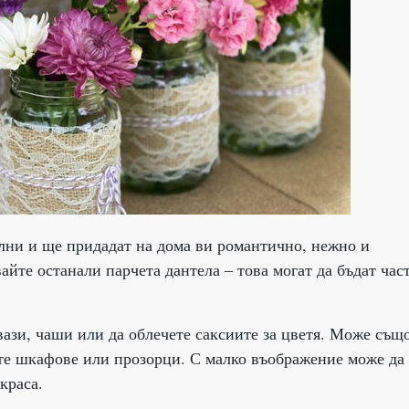
ални и ще придадат на дома ви романтично, нежно и
йте останали парчета дантела – това могат да бъдат час
ази, чаши или да облечете саксиите за цветя. Може също
ите шкафове или прозорци. С малко въображение може да
краса.