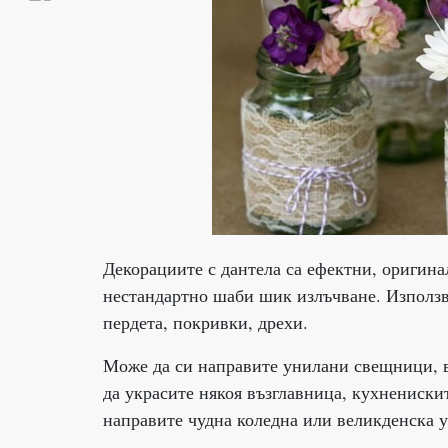
Декорациите с дантела са ефектни, оригин
нестандартно шаби шик излъчване. Използва
пердета, покривки, дрехи.
Може да си направите унилани свещници, в
да украсите някоя възглавница, кухнениск
направите чудна коледна или великденска у