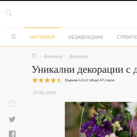


ИНТЕРИОР
ОБЗАВЕЖДАНЕ
СТРОИТЕ

Интериор
Декорация


Уникални декорации с 
Оценка
4.5
от общо
47
гласа
27/05/2016