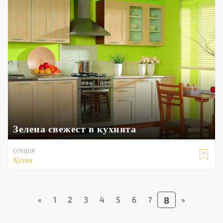
Зелена свежест в кухнята
секция

Кухня
«
1
2
3
4
5
6
7
8
»