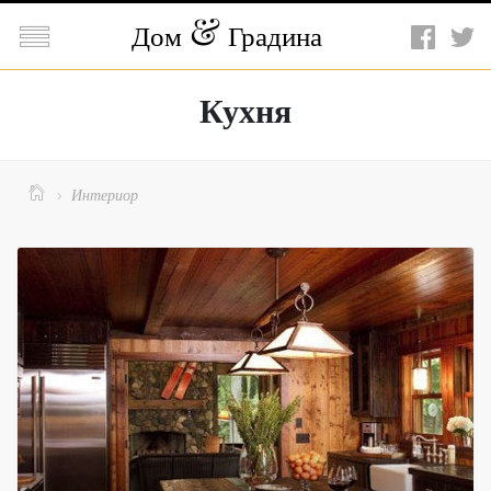

Дом
Градина
Кухня

Интериор
