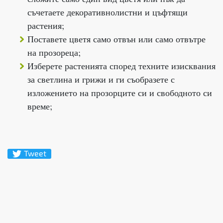
съчетаете декоративнолистни и цъфтящи
растения;
Поставете цветя само отвън или само отвътре
на прозореца;
Изберете растенията според техните изисквания
за светлина и грижи и ги съобразете с
изложението на прозорците си и свободното си
време;
Tweet