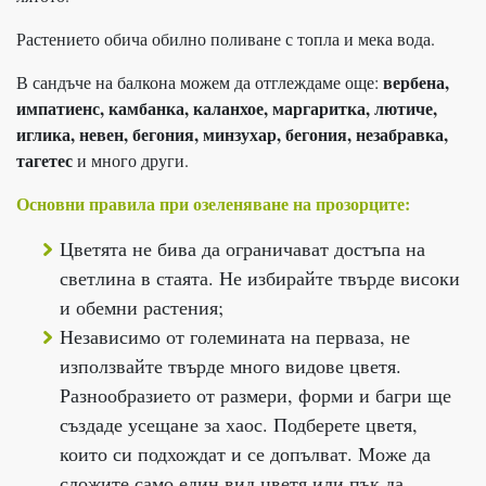
Растението обича обилно поливане с топла и мека вода.
вербена,
В сандъче на балкона можем да отглеждаме още:
импатиенс, камбанка, каланхое, маргаритка, лютиче,
иглика, невен, бегония, минзухар, бегония, незабравка,
тагетес
и много други.
Основни правила при озеленяване на прозорците:
Цветята не бива да ограничават достъпа на
светлина в стаята. Не избирайте твърде високи
и обемни растения;
Независимо от големината на перваза, не
използвайте твърде много видове цветя.
Разнообразието от размери, форми и багри ще
създаде усещане за хаос. Подберете цветя,
които си подхождат и се допълват. Може да
сложите само един вид цветя или пък да