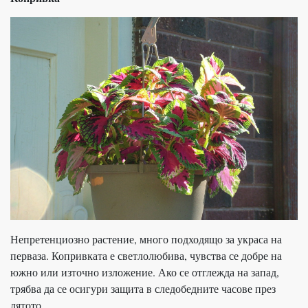
Непретенциозно растение, много подходящо за украса на
перваза. Копривката е светлолюбива, чувства се добре на
южно или източно изложение. Ако се отглежда на запад,
трябва да се осигури защита в следобедните часове през
лятото.