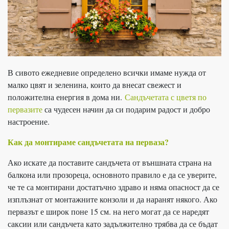
В сивото ежедневие определено всички имаме нужда от
малко цвят и зеленина, които да внесат свежест и
положителна енергия в дома ни.
Сандъчетата с цветя по
первазите
са чудесен начин да си подарим радост и добро
настроение.
Как да монтираме сандъчетата на перваза?
Ако искате да поставите сандъчета от външната страна на
балкона или прозореца, основното правило е да се уверите,
че те са монтирани достатъчно здраво и няма опасност да се
изплъзнат от монтажните конзоли и да наранят някого. Ако
первазът е широк поне 15 см. на него могат да се наредят
саксии или сандъчета като задължително трябва да се бъдат