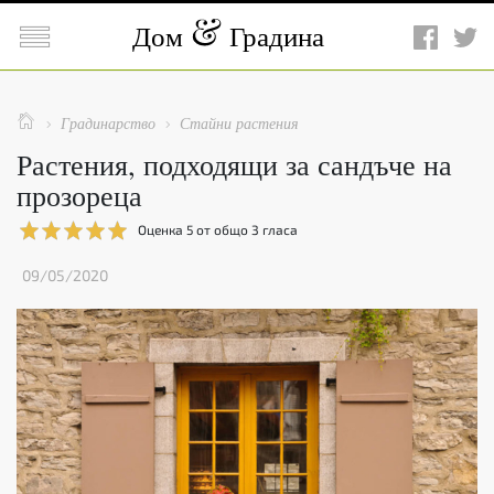

Дом
Градина

Градинарство
Стайни растения


Растения, подходящи за сандъче на
прозореца
Оценка
5
от общо
3
гласа
09/05/2020