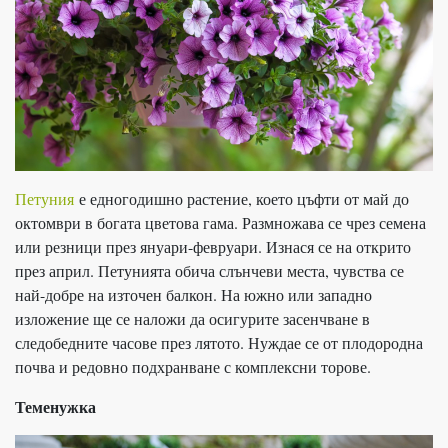
Петуния
е едногодишно растение, което цъфти от май до
октомври в богата цветова гама. Размножава се чрез семена
или резници през януари-февруари. Изнася се на открито
през април. Петунията обича слънчеви места, чувства се
най-добре на източен балкон. На южно или западно
изложение ще се наложи да осигурите засенчване в
следобедните часове през лятото. Нуждае се от плодородна
почва и редовно подхранване с комплексни торове.
Теменужка