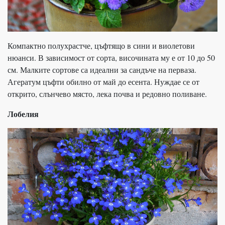
Компактно полухрастче, цъфтящо в сини и виолетови
нюанси. В зависимост от сорта, височината му е от 10 до 50
см. Малките сортове са идеални за сандъче на перваза.
Агератум цъфти обилно от май до есента. Нуждае се от
открито, слънчево място, лека почва и редовно поливане.
Лобелия