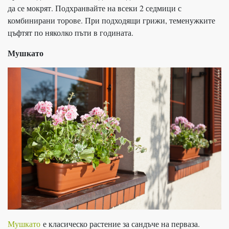
да се мокрят. Подхранвайте на всеки 2 седмици с
комбинирани торове. При подходящи грижи, теменужките
цъфтят по няколко пъти в годината.
Мушкато
Мушкато
е класическо растение за сандъче на перваза.