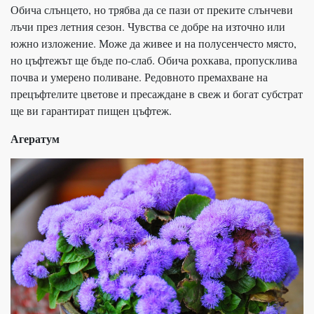
Обича слънцето, но трябва да се пази от преките слънчеви
лъчи през летния сезон. Чувства се добре на източно или
южно изложение. Може да живее и на полусенчесто място,
но цъфтежът ще бъде по-слаб. Обича рохкава, пропусклива
почва и умерено поливане. Редовното премахване на
прецъфтелите цветове и пресаждане в свеж и богат субстрат
ще ви гарантират пищен цъфтеж.
Агератум