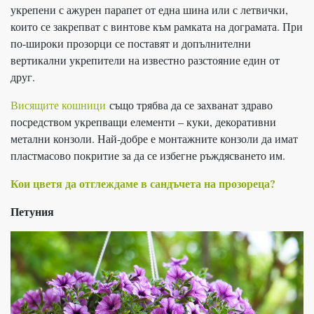
укрепени с ажурен парапет от една шина или с летвички,
които се закрепват с винтове към рамката на дограмата. При
по-широки прозорци се поставят и допълнителни
вертикални укрепители на известно разстояние един от
друг.
Висящите кошници
също трябва да се захванат здраво
посредством укрепващи елементи – куки, декоративни
метални конзоли. Най-добре е монтажните конзоли да имат
пластмасово покритие за да се избегне ръждясването им.
Кои цветя да отглеждаме в сандъчета на прозореца?
Петуния