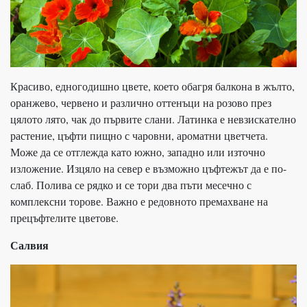
Красиво, едногодишно цвете, което обагря балкона в жълто,
оранжево, червено и различно оттенъци на розово през
цялото лято, чак до първите слани. Латинка е невзискателно
растение, цъфти пищно с чаровни, ароматни цветчета.
Може да се отглежда като южно, западно или източно
изложение. Изцяло на север е възможно цъфтежът да е по-
слаб. Полива се рядко и се тори два пъти месечно с
комплексни торове. Важно е редовното премахване на
прецъфтелите цветове.
Салвия