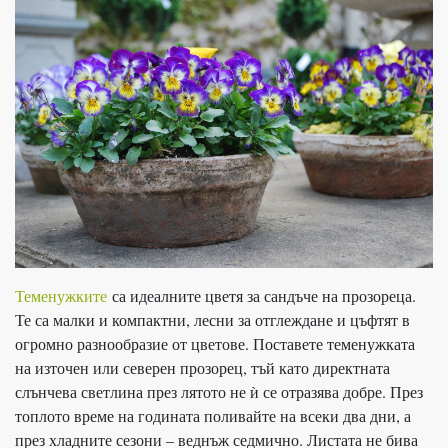
Теменужките
са идеалните цветя за сандъче на прозореца.
Те са малки и компактни, лесни за отглеждане и цъфтят в
огромно разнообразие от цветове. Поставете теменужката
на източен или северен прозорец, тъй като директната
слънчева светлина през лятото не ѝ се отразява добре. През
топлото време на годината поливайте на всеки два дни, а
през хладните сезони – веднъж седмично. Листата не бива