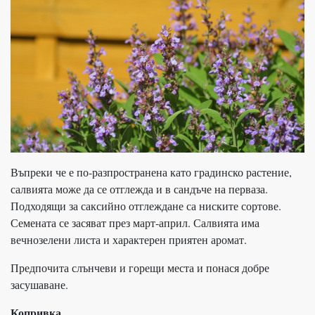
Въпреки че е по-разпространена като градинско растение,
салвията може да се отглежда и в сандъче на перваза.
Подходящи за саксийно отглеждане са ниските сортове.
Семената се засяват през март-април. Салвията има
вечнозелени листа и характерен приятен аромат.
Предпочита слънчеви и горещи места и понася добре
засушаване.
Копривка