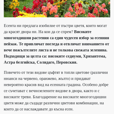
Есента ни предлага изобилие от пъстри цветя, които могат
Високите
да красят двора ни. На кои да се спрем?
многогодишни растения са един чудесен избор за есенния
пейзаж. Те привличат погледа и отвличат вниманието от
вече пожълтелите листа и не толкова свежата зеленина.
Подходящи за целта са: високите седиуми, Хризантема,
Астра белгийска, Солидаго, Перовския.
Повечето от тези видове цъфтят в топли цветове (различни
нюанси на червено, оранжево, жълто) и придават
невероятно красив вид на есенната градина. Особено добре
се съчетават с вечнозелените видове в двора, както и с
високите треви. Благодарение на високите многогодишни
цветя може да създаде различни цветови комбинации, на
които да се наслаждавате до късна есен.