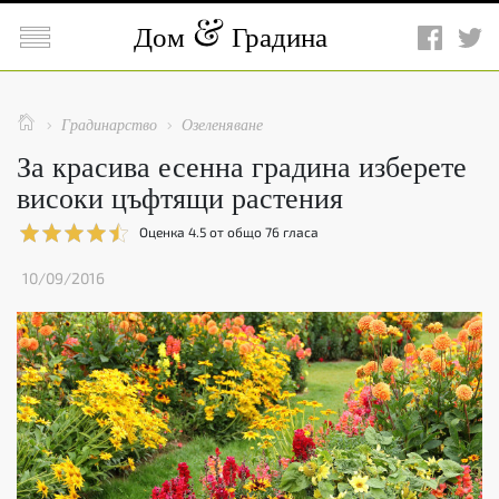

Дом
Градина

Градинарство
Озеленяване


За красива есенна градина изберете
високи цъфтящи растения
Оценка
4.5
от общо
76
гласа
10/09/2016