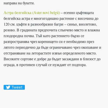
направа на букети.
Астра белгийска (Аster novi belgii)
– есенно цъфтящата
белгийска астра е многогодишно растение с височина до
120 см. цъфти в разнообразни багри – синьо, виолетово,
розово. В градината предпочита слънчево място и влажна
плодородна почва. Тъй като растението бързо се
разпространява чрез коренището си е необходимо през
лятото периодично да бъде ограничавано чрез окопаване и
отстраняване на леторастите извън определеното място.
Високите сортове е добре да бъдат засаждани в близост до
ограда, в противен случай се нуждаят от подпора.
Tweet