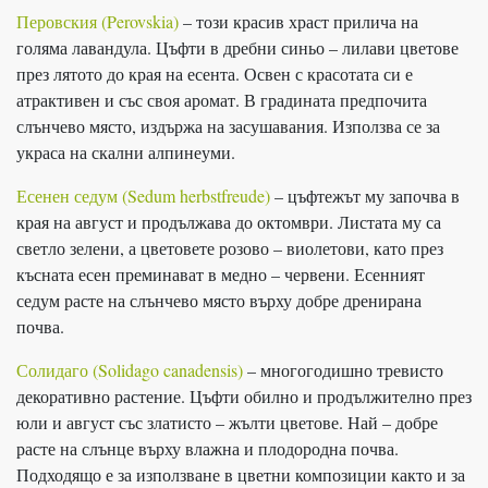
Перовския (Perovskia)
– този красив храст прилича на
голяма лавандула. Цъфти в дребни синьо – лилави цветове
през лятото до края на есента. Освен с красотата си е
атрактивен и със своя аромат. В градината предпочита
слънчево място, издържа на засушавания. Използва се за
украса на скални алпинеуми.
Есенен седум (Sedum herbstfreude)
– цъфтежът му започва в
края на август и продължава до октомври. Листата му са
светло зелени, а цветовете розово – виолетови, като през
късната есен преминават в медно – червени. Есенният
седум расте на слънчево място върху добре дренирана
почва.
Солидаго (Solidago canadensis)
– многогодишно тревисто
декоративно растение. Цъфти обилно и продължително през
юли и август със златисто – жълти цветове. Най – добре
расте на слънце върху влажна и плодородна почва.
Подходящо е за използване в цветни композиции както и за