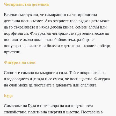
Четирилистна детелина
Всички сме чували, че намирането на четирилистна
детелина носи късмет. Ако откриете това рядко цвете може
да го съхранявате в някоя дебела книга, семеен албум или
портфейла си. Фигурка на четирилистна детелина може да
поставите около домашната библиотека, разбира се
популярен вариант са и бижута с детелина – колиета, обеци,
пръстени.
Фигурка на слон
Слонът е символ на мъдрост и сила. Той е покровител на
плодородието и дъжда и се смята, че носи щастие. Фигурка
на слон може да поставите в дневната или спалнята.
Буда
Символът на Буда в интериора на жилището носи
спокойствие, позитивна енергия и щастие. Поставена в