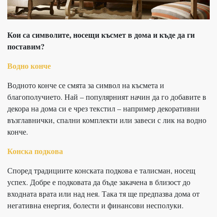
Кои са символите, носещи късмет в дома и къде да ги
поставим?
Водно конче
Водното конче се смята за символ на късмета и
благополучието. Най – популярният начин да го добавите в
декора на дома си е чрез текстил – например декоративни
възглавнички, спални комплекти или завеси с лик на водно
конче.
Конска подкова
Според традициите конската подкова е талисман, носещ
успех. Добре е подковата да бъде закачена в близост до
входната врата или над нея. Така тя ще предпазва дома от
негативна енергия, болести и финансови несполуки.