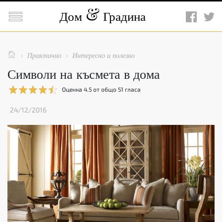

Дом
Градина

Практично
Интересно и полезно


Символи на късмета в дома
Оценка
4.5
от общо
51
гласа
24/12/2016