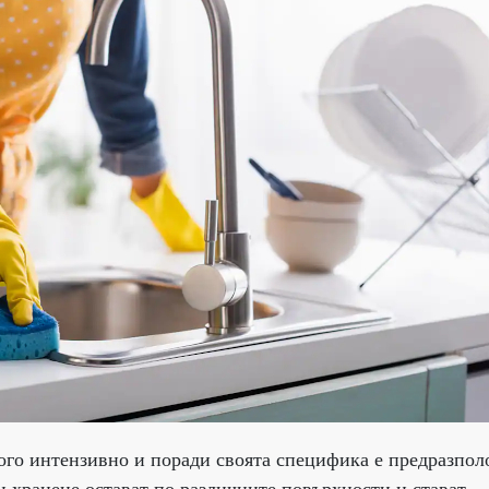
ного интензивно и поради своята специфика е предразпо
и хранене остават по различните повърхности и стават