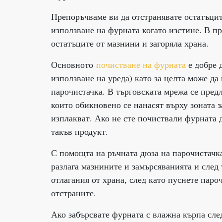
Препоръчваме ви да отстранявате остатъците
използване на фурната когато изстине. В п
остатъците от мазнини и загоряла храна.
Основното
почистване на фурната
е добре д
използване на уреда) като за целта може д
парочистачка. В търговската мрежа се пред
които обикновено се нанасят върху зоната з
изплакват. Ако не сте почиствали фурната 
такъв продукт.
С помощта на ръчната дюза на парочистачка
разлага мазнините и замърсяванията и след 
отлагания от храна, след като пуснете паро
отстраните.
Ако забърсвате фурната с влажна кърпа след