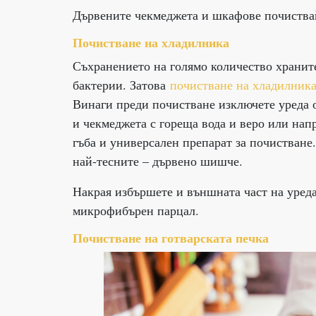
Дървените чекмеджета и шкафове почиствайт
Почистване на хладилника
Съхранението на голямо количество хранит
бактерии. Затова
почистване на хладилник
Винаги преди почистване изключете уреда о
и чекмеджета с гореща вода и веро или нап
гъба и универсален препарат за почистване.
най-тесните – дървено шишче.
Накрая избършете и външната част на уреда
микрофибърен парцал.
Почистване на готварската печка