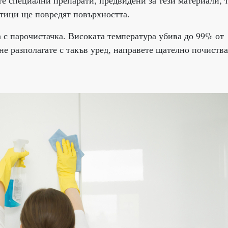
те специални препарати, предвидени за тези материали, 
стици ще повредят повърхността.
 с парочистачка. Високата температура убива до 99% от
не разполагате с такъв уред, направете щателно почиства