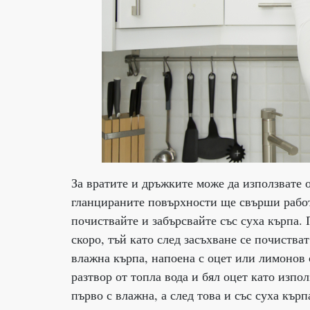
За вратите и дръжките може да използвате о
гланцираните повърхности ще свърши работ
почиствайте и забърсвайте със суха кърпа. 
скоро, тъй като след засъхване се почиства
влажна кърпа, напоена с оцет или лимонов 
разтвор от топла вода и бял оцет като изпо
първо с влажна, а след това и със суха кърп