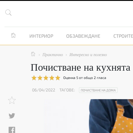


ИНТЕРИОР
ОБЗАВЕЖДАНЕ
СТРОИТЕ

Практично
Интересно и полезно


Почистване на кухнята 
Оценка
5
от общо
2
гласа
06/04/2022
ТАГОВЕ:
ПОЧИСТВАНЕ НА ДОМА