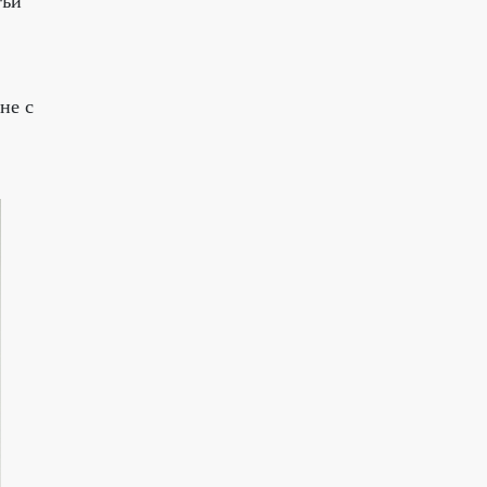
тъй
не с