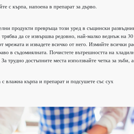
е с кърпа, напоена в препарат за дърво.
елни продукти превръща този уред в същински развъдни
а
трябва да се извършва редовно, най-малко веднъж на 30
т мрежата и извадете всичко от него. Измийте всички р
раво в съдомиялната. Почистете вътрешността на хладил
 За трудно достъпните места използвайте четка за зъби, а
 с влажна кърпа и препарат и подсушете със сух