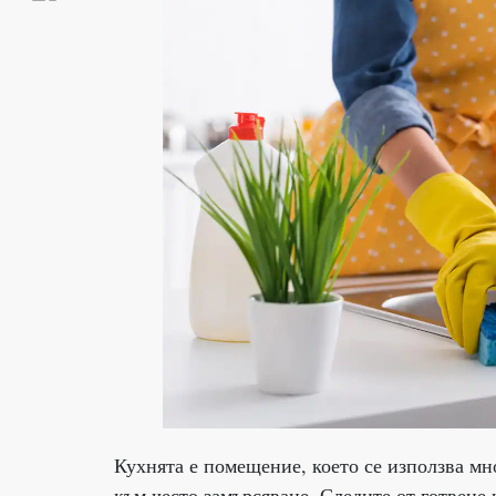
Кухнята е помещение, което се използва м
към често замърсяване. Следите от готвене 