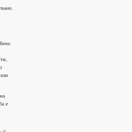
тване.
обено
ти,
о
тази
 на
ба е