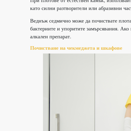
При плотове от естествен камък, използвай
като силни разтворители или абразивни ча
Веднъж седмично може да почиствате плота
бактериите и упоритите замърсявания. Ако 
алкален препарат.
Почистване на чекмеджета и шкафове