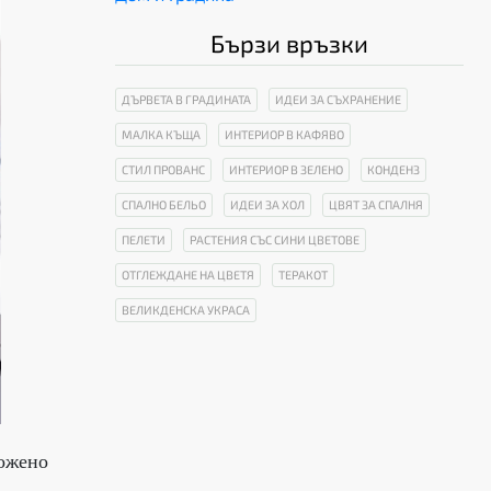
Бързи връзки
ДЪРВЕТА В ГРАДИНАТА
ИДЕИ ЗА СЪХРАНЕНИЕ
МАЛКА КЪЩА
ИНТЕРИОР В КАФЯВО
СТИЛ ПРОВАНС
ИНТЕРИОР В ЗЕЛЕНО
КОНДЕНЗ
СПАЛНО БЕЛЬО
ИДЕИ ЗА ХОЛ
ЦВЯТ ЗА СПАЛНЯ
ПЕЛЕТИ
РАСТЕНИЯ СЪС СИНИ ЦВЕТОВЕ
ОТГЛЕЖДАНЕ НА ЦВЕТЯ
ТЕРАКОТ
ВЕЛИКДЕНСКА УКРАСА
ложено