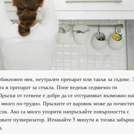
бикновен мек, неутрален препарат или такъв за съдове. 
а и препарат за стъкла. Поне веднъж седмично ги
Пръски от готвене е добре да се отстраняват възможно на
т много по-трудно. Пръските от варовик може да почистит
сок. Ако са много упорити напръскайте повърхността с
лзвате пулверизатор. Изчакайте 5 минути и тогава забърш
а.