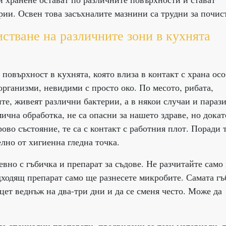
рии. Освен това засъхналите мазнини са трудни за почис
стване на различните зони в кухнята
повърхност в кухнята, която влиза в контакт с храна ос
оорганизми, невидими с просто око. По месото, рибата,
те, живеят различни бактерии, а в някои случаи и парази
ична обработка, не са опасни за нашето здраве, но докат
во състояние, те са с контакт с работния плот. Поради 
лно от хигиенна гледна точка.
вно с гъбичка и препарат за съдове. Не разчитайте само
дходящ препарат само ще разнесете микробите. Самата гъ
цет веднъж на два-три дни и да се сменя често. Може да