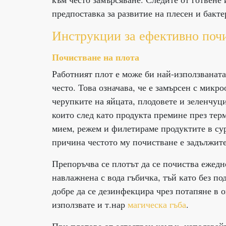
предпоставка за развитие на плесен и бакте
Инструкции за ефективно почи
Почистване на плота
Работният плот е може би най-използваната 
често. Това означава, че е замърсен с микр
черупките на яйцата, плодовете и зеленчуци
които след като продукта премине през терм
мием, режем и филетираме продуктите в суро
причина честото му почистване е задължите
Препоръчва се плотът да се почиства ежедне
навлажнена с вода гъбичка, тъй като без по
добре да се дезинфекцира чрез потапяне в о
използвате и т.нар
магическа гъба
.