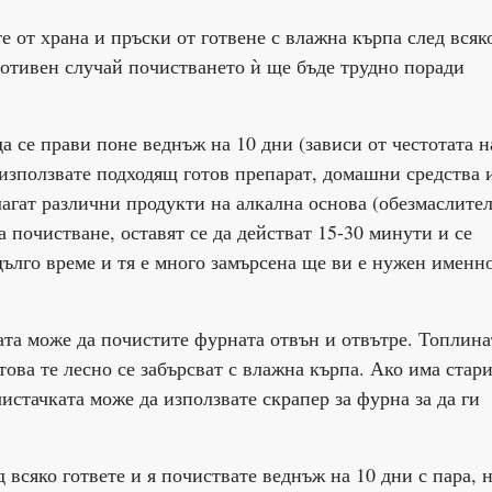
 от храна и пръски от готвене с влажна кърпа след всяк
ротивен случай почистването ѝ ще бъде трудно поради
а се прави поне веднъж на 10 дни (зависи от честотата н
а използвате подходящ готов препарат, домашни средства 
лагат различни продукти на алкална основа (обезмаслител
а почистване, оставят се да действат 15-30 минути и се
дълго време и тя е много замърсена ще ви е нужен именн
та може да почистите фурната отвън и отвътре. Топлина
това те лесно се забърсват с влажна кърпа. Ако има стар
чистачката може да използвате скрапер за фурна за да ги
 всяко гответе и я почиствате веднъж на 10 дни с пара, 