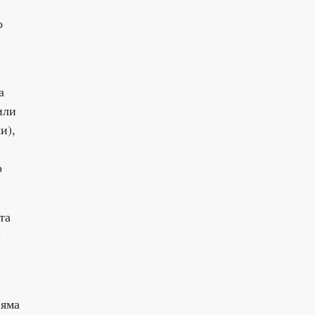
о
а
или
и),
о
та
и
няма