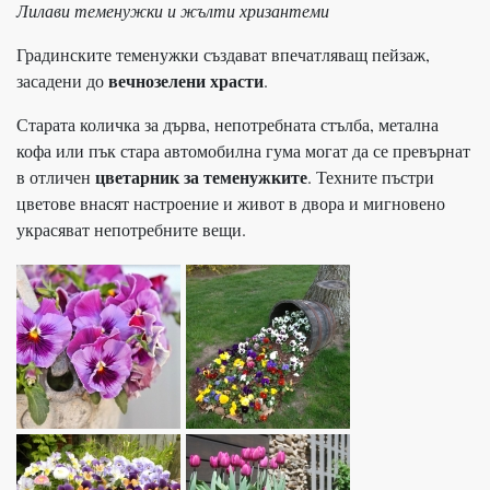
Лилави теменужки и жълти хризантеми
Градинските теменужки създават впечатляващ пейзаж,
вечнозелени храсти
засадени до
.
Старата количка за дърва, непотребната стълба, метална
кофа или пък стара автомобилна гума могат да се превърнат
цветарник за теменужките
в отличен
. Техните пъстри
цветове внасят настроение и живот в двора и мигновено
украсяват непотребните вещи.