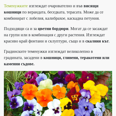
висящи
Теменужките
изглеждат очарователно и във
кошници
по верандата, беседката, терасата. Може да се
комбинират с лобелия, калибрахое, каскадна петуния.
цветни бордюри
Подходящи са и за
. Могат да се засаждат
на групи или в комбинация с други растения. Изглеждат
скалния кът
красиво край фонтани и склуптури, също и в
.
Градинските теменужки изглеждат великолепно в
кошници, глинени, теракотени или
градината, засадени в
каменни съдове.