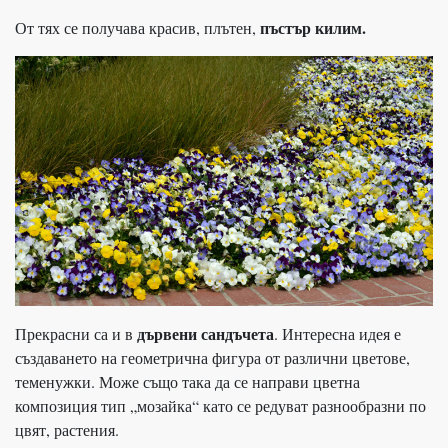
пъстър килим.
От тях се получава красив, плътен,
дървени сандъчета
Прекрасни са и в
. Интересна идея е
създаването на геометрична фигура от различни цветове,
теменужки. Може също така да се направи цветна
композиция тип „мозайка“ като се редуват разнообразни по
цвят, растения.