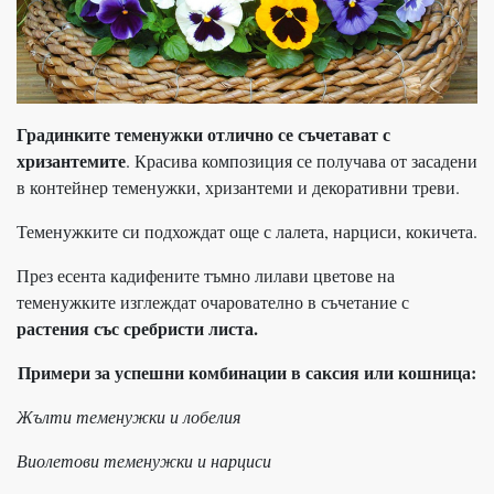
Градинките теменужки отлично се съчетават с
хризантемите
. Красива композиция се получава от засадени
в контейнер теменужки, хризантеми и декоративни треви.
Теменужките си подхождат още с лалета, нарциси, кокичета.
През есента кадифените тъмно лилави цветове на
теменужките изглеждат очарователно в съчетание с
растения със сребристи листа.
Примери за успешни комбинации в саксия или кошница:
Жълти теменужки и лобелия
Виолетови теменужки и нарциси