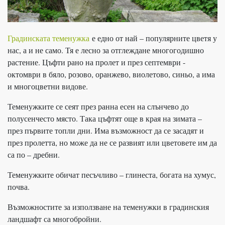
Градинската теменужка
е едно от най – популярните цветя у
нас, а и не само. Тя е лесно за отглеждане многогодишно
растение. Цъфти рано на пролет и през септември -
октомври в бяло, розово, оранжево, виолетово, синьо, а има
и многоцветни видове.
Теменужките се сеят през ранна есен на слънчево до
полусенчесто място. Така цъфтят още в края на зимата –
през първите топли дни. Има възможност да се засадят и
през пролетта, но може да не се развият или цветовете им да
са по – дребни.
Теменужките обичат песъчливо – глинеста, богата на хумус,
почва.
Възможностите за използване на теменужки в градинския
ландшафт са многобройни.