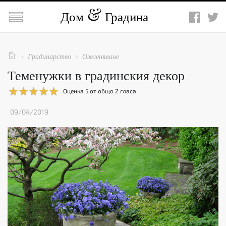

Дом
Градина

Градинарство
Озеленяване


Теменужки в градинския декор
Оценка
5
от общо
2
гласа
09/04/2019