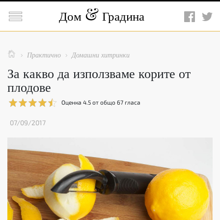

Дом
Градина

Практично
Домашни хитринки


За какво да използваме корите от
плодове
Оценка
4.5
от общо
67
гласа
07/09/2017