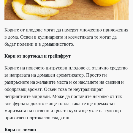
Корите от плодове могат да намерят множество приложения
в дома. Освен в кулинарията и козметиката те могат да
бъдат полезни и в домакинството.
Кори от портокал и грейпфрут
Корите на повечето цитрусови плодове са отлично средство
за направата на домашен ароматизатор. Просто ги
разпръснете на желаните места и се насладете на свежия и
ободряващ аромат. Освен това те неутрализират
неприятните миризми. Може да поставите няколко от тях
във фурната докато е още топла, така те ще премахнат
миризмата на готвено и цялата кухня ще ухае на туко що
приготвен портокалов сладкиш.
Кора от лимон