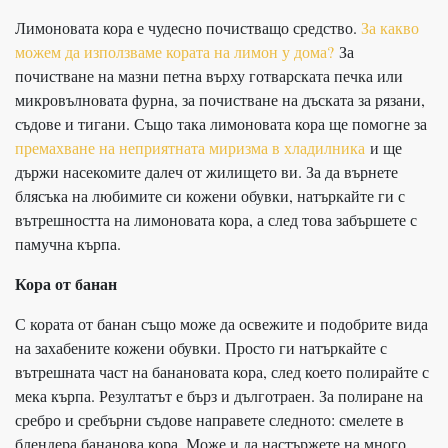
Лимоновата кора е чудесно почистващо средство.
За какво
можем да използваме кората на лимон у дома?
За
почистване на мазни петна върху готварската печка или
микровълновата фурна, за почистване на дъската за рязани,
съдове и тигани. Също така лимоновата кора ще помогне за
премахване на неприятната миризма в хладилника
и ще
държи насекомите далеч от жилището ви. За да върнете
блясъка на любимите си кожени обувки, натъркайте ги с
вътрешността на лимоновата кора, а след това забършете с
памучна кърпа.
Кора от банан
С кората от банан също може да освежите и подобрите вида
на захабените кожени обувки. Просто ги натъркайте с
вътрешната част на банановата кора, след което полирайте с
мека кърпа. Резултатът е бърз и дълготраен. За полиране на
сребро и сребърни съдове направете следното: смелете в
блендера бананова кора. Може и да настържете на много