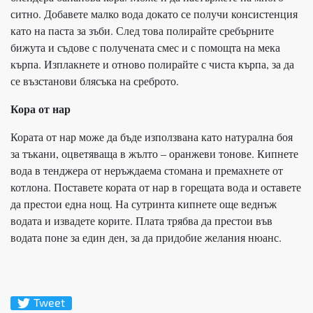
ситно. Добавете малко вода докато се получи консистенция
като на паста за зъби. След това полирайте сребърните
бижута и съдове с получената смес и с помощта на мека
кърпа. Изплакнете и отново полирайте с чиста кърпа, за да
се възстанови блясъка на среброто.
Кора от нар
Кората от нар може да бъде използвана като натурална боя
за тъкани, оцветяваща в жълто – оранжеви тонове. Кипнете
вода в тенджера от неръждаема стомана и премахнете от
котлона. Поставете кората от нар в горещата вода и оставете
да престои една нощ. На сутринта кипнете още веднъж
водата и извадете корите. Плата трябва да престои във
водата поне за един ден, за да придобие желания нюанс.
Tweet