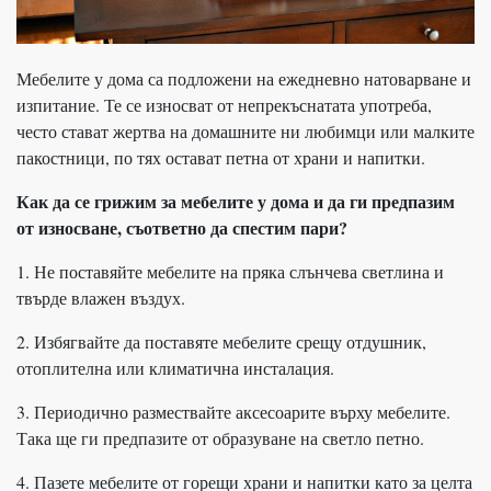
Мебелите у дома са подложени на ежедневно натоварване и
изпитание. Те се износват от непрекъснатата употреба,
често стават жертва на домашните ни любимци или малките
пакостници, по тях остават петна от храни и напитки.
Как да се грижим за мебелите у дома и да ги предпазим
от износване, съответно да спестим пари?
1. Не поставяйте мебелите на пряка слънчева светлина и
твърде влажен въздух.
2. Избягвайте да поставяте мебелите срещу отдушник,
отоплителна или климатична инсталация.
3. Периодично размествайте аксесоарите върху мебелите.
Така ще ги предпазите от образуване на светло петно.
4. Пазете мебелите от горещи храни и напитки като за целта