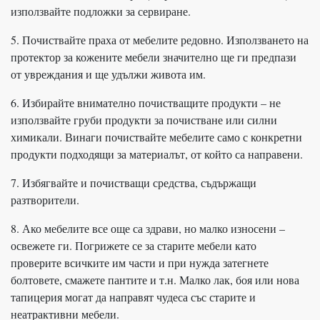
използвайте подложки за сервиране.
5. Почиствайте праха от мебелите редовно. Използването на
протектор за кожените мебели значително ще ги предпази
от увреждания и ще удължи живота им.
6. Избирайте внимателно почистващите продукти – не
използвайте груби продукти за почистване или силни
химикали. Винаги почиствайте мебелите само с конкретни
продукти подходящи за материалът, от който са направени.
7. Избягвайте и почистващи средства, съдържащи
разтворители.
8. Ако мебелите все още са здрави, но малко износени –
освежете ги. Погрижете се за старите мебели като
проверите всичките им части и при нужда затегнете
болтовете, смажете пантите и т.н. Малко лак, боя или нова
тапицерия могат да направят чудеса със старите и
неатрактивни мебели.