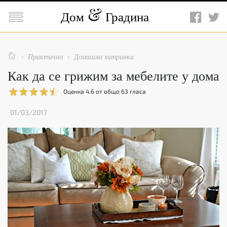

Дом
Градина

Практично
Домашни хитринки


Как да се грижим за мебелите у дома
Оценка
4.6
от общо
63
гласа
01/03/2017