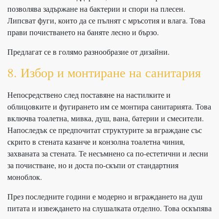
позволява задържане на бактерии и спори на плесен.
Липсват фуги, които да се пълнят с мръсотия и влага. Това
прави почистването на баняте лесно и бързо.
Предлагат се в голямо разнообразие от дизайни.
8. Избор и монтиране на санитария
Непосредствено след поставяне на настилките и
облицовките и фугирането им се монтира санитарията. Това
включва тоалетна, мивка, душ, вана, батерии и смесители.
Напоследък се предпочитат структурите за вграждане със
скрито в стената казанче и конзолна тоалетна чиния,
захваната за стената. Те несъмнено са по-естетични и лесни
за почистване, но и доста по-скъпи от стандартния
моноблок.
През последните години е модерно и вграждането на душ
питата и извеждането на слушалката отделно. Това оскъпява