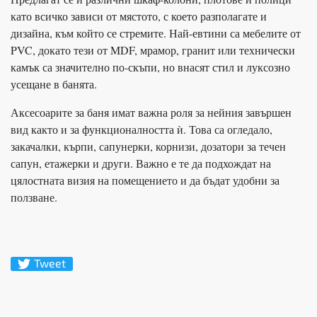
като всичко зависи от мястото, с което разполагате и
дизайна, към който се стремите. Най-евтини са мебелите от
PVC, докато тези от MDF, мрамор, гранит или технически
камък са значително по-скъпи, но внасят стил и луксозно
усещане в банята.
Аксесоарите за баня имат важна роля за нейния завършен
вид както и за функционалността ѝ. Това са огледало,
закачалки, кърпи, сапунерки, корнизи, дозатори за течен
сапун, етажерки и други. Важно е те да подхождат на
цялостната визия на помещението и да бъдат удобни за
ползване.
Tweet