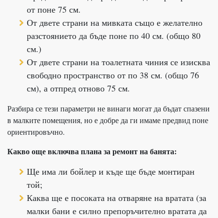
от поне 75 см.
От двете страни на мивката също е желателно
разстоянието да бъде поне по 40 см. (общо 80
см.)
От двете страни на тоалетната чиния се изисква
свободно пространство от по 38 см. (общо 76
см), а отпред отново 75 см.
Разбира се тези параметри не винаги могат да бъдат спазени
в малките помещения, но е добре да ги имаме предвид поне
ориентировъчно.
Какво още включва плана за ремонт на банята:
Ще има ли бойлер и къде ще бъде монтиран
той;
Каква ще е посоката на отваряне на вратата (за
малки бани е силно препоръчително вратата да