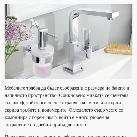
Мебелите трябва да бъдат съобразени с размера на банята и
наличното пространство. Обикновено мивката се съчетава
със шкаф, който освен, че съхранява козметика и кърпи,
скрива тръбите и водомерите. Огледалото също често се
комбинира с горен шкаф, който е много удобен за
съхранение на дребни принадлежности.
Предлагат се и различни шкаф-колони, плотове и полици