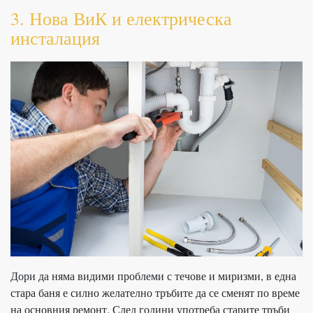
3. Нова ВиК и електрическа
инсталация
Дори да няма видими проблеми с течове и миризми, в една
стара баня е силно желателно тръбите да се сменят по време
на основния ремонт. След години употреба старите тръби