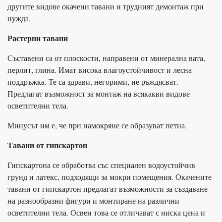
другите видове окачени тавани и трудният демонтаж при
нужда.
Растерни тавани
Съставени са от плоскости, направени от минерална вата,
перлит, глина. Имат висока влагоустойчивост и лесна
поддръжка. Те са здрави, негорими, не ръждясват.
Предлагат възможност за монтаж на всякакви видове
осветителни тела.
Минусът им е, че при намокряне се образуват петна.
Тавани от гипскартон
Гипскартона се обработва със специален водоустойчив
грунд и латекс, подходящи за мокри помещения. Окачените
тавани от гипскартон предлагат възможности за създаване
на разнообразни фигури и монтиране на различни
осветителни тела. Освен това се отличават с ниска цена и