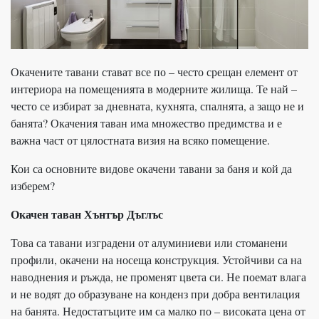
Окачените тавани стават все по – често срещан елемент от
интериора на помещенията в модерните жилища. Те най –
често се избират за дневната, кухнята, спалнята, а защо не и
банята? Окачения таван има множество предимства и е
важна част от цялостната визия на всяко помещение.
Кои са основните видове окачени тавани за баня и кой да
изберем?
Окачен таван Хънтър Дъглъс
Това са тавани изградени от алуминиеви или стоманени
профили, окачени на носеща конструкция. Устойчиви са на
наводнения и ръжда, не променят цвета си. Не поемат влага
и не водят до образуване на конденз при добра вентилация
на банята. Недостатъците им са малко по – високата цена от