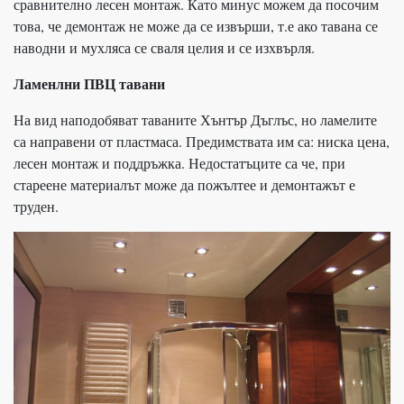
сравнително лесен монтаж. Като минус можем да посочим
това, че демонтаж не може да се извърши, т.е ако тавана се
наводни и мухляса се сваля целия и се изхвърля.
Ламенлни ПВЦ тавани
На вид наподобяват таваните Хънтър Дъглъс, но ламелите
са направени от пластмаса. Предимствата им са: ниска цена,
лесен монтаж и поддръжка. Недостатъците са че, при
стареене материалът може да пожълтее и демонтажът е
труден.