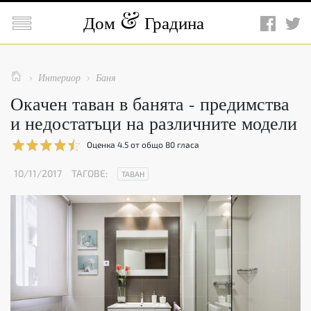

Дом
Градина

Интериор
Баня


Окачен таван в банята - предимства
и недостатъци на различните модели
Оценка
4.5
от общо
80
гласа
10/11/2017
ТАГОВЕ:
ТАВАН