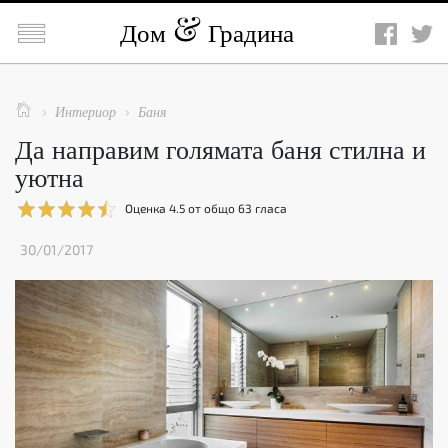

Дом
Градина

Интериор
Баня


Да направим голямата баня стилна и
уютна
Оценка
4.5
от общо
63
гласа
30/01/2017