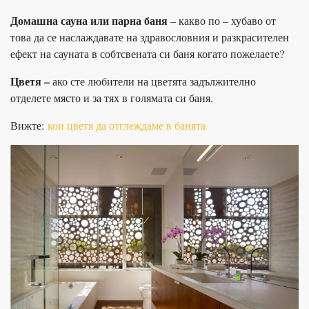
Домашна сауна или парна баня
– какво по – хубаво от
това да се наслаждавате на здравословния и разкрасителен
ефект на сауната в собтсвената си баня когато пожелаете?
Цветя –
ако сте любители на цветята задължително
отделете място и за тях в голямата си баня.
Вижте:
кои цветя да отглеждаме в банята