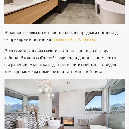
Всъщност голямата и просторна баня предлага опцията да
се превърне в истински
домашен СПА център
!
В голямата баня има място както за вана така и за душ
кабина. Възползвайте се! Отделете и достатъчно място за
съхранение. Ако искате да постигнете наистина завиден
комфорт може да помислите и за камина в банята.