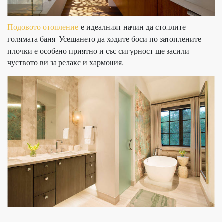
Подовото отопление
е идеалният начин да стоплите
голямата баня. Усещането да ходите боси по затоплените
плочки е особено приятно и със сигурност ще засили
чуството ви за релакс и хармония.