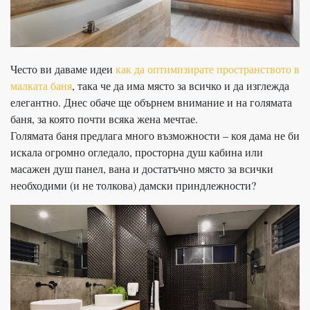
Често ви даваме идеи
как да оптимизирате пространството в
малката баня
, така че да има място за всичко и да изглежда
елегантно. Днес обаче ще обърнем внимание и на голямата
баня, за която почти всяка жена мечтае.
Голямата баня предлага много възможности – коя дама не би
искала огромно огледало, просторна душ кабина или
масажен душ панел, вана и достатъчно място за всички
необходими (и не толкова) дамски приндлежности?