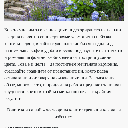
Когато мислим за организацията и декорирането на нашата
градина вероятно си представяме хармонична пейзажна
картина – двор, в който с удоволствие бихме седнали да
изпием чаша кафе в удобно кресло, под звуците на птичките
и ромолящия фонтан, заобиколени от пъстри и уханни
цветя. Това е и целта – да постигнем мечтаната хармония,
създавайте градината от представите ни, която радва
сетивата ни и отговаря на очакванията ни. За съжаление
обаче, много често, в процеса на работа пред нас възникват
трудности, които в крайна сметка опорочават крайния
резултат.
Вижте кои са най – често допусканите грешки и как да ги
избегнем:
Неподходящо озеленяване