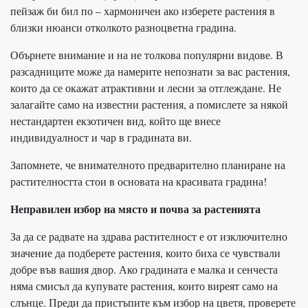
пейзаж би бил по – хармоничен ако изберете растения в
близки нюанси отколкото разноцветна градина.
Обърнете внимание и на не толкова популярни видове. В
разсадниците може да намерите непознати за вас растения,
които да се окажат атрактивни и лесни за отглеждане. Не
залагайте само на известни растения, а помислете за някой
нестандартен екзотичен вид, който ще внесе
индивидуалност и чар в градината ви.
Запомнете, че внимателното предварително планиране на
растителността стои в основата на красивата градина!
Неправилен избор на място и почва за растенията
За да се радвате на здрава растителност е от изключително
значение да подберете растения, които биха се чувствали
добре във вашия двор. Ако градината е малка и сенчеста
няма смисъл да купувате растения, които виреят само на
слънце. Преди да пристъпите към избор на цветя, проверете