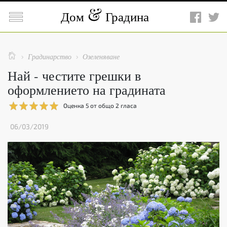

Дом
Градина

Градинарство
Озеленяване


Най - честите грешки в
оформлението на градината
Оценка
5
от общо
2
гласа
06/03/2019