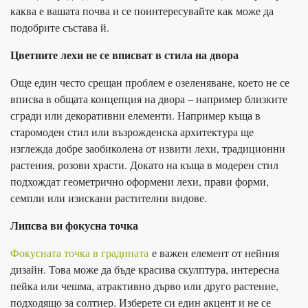
каква е вашата почва и се поинтересувайте как може да
подобрите състава й.
Цветните лехи не се вписват в стила на двора
Още един често срещан проблем е озеленяване, което не се
вписва в общата концепция на двора – например близките
сгради или декоративни елементи. Например къща в
старомоден стил или възрожденска архитектура ще
изглежда добре заобиколена от извити лехи, традиционни
растения, розови храсти. Докато на къща в модерен стил
подхождат геометрично оформени лехи, прави форми,
семпли или изискани растителни видове.
Липсва ви фокусна точка
Фокусната точка в градината
е важен елемент от нейния
дизайн. Това може да бъде красива скулптура, интересна
пейка или чешма, атрактивно дърво или друго растение,
подходящо за солтиер. Изберете си един акцент и не се