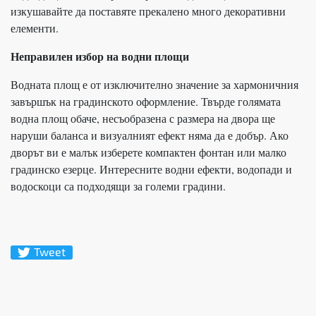
изкушавайте да поставяте прекалено много декоративни
елементи.
Неправилен избор на водни площи
Водната площ е от изключително значение за хармоничния
завършък на градинското оформление. Твърде голямата
водна площ обаче, несъобразена с размера на двора ще
наруши баланса и визуалният ефект няма да е добър. Ако
дворът ви е малък изберете компактен фонтан или малко
градинско езерце. Интересните водни ефекти, водопади и
водоскоци са подходящи за големи градини.
Tweet