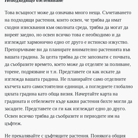
Това всъщност може да означава много неща. Съчетаването
на подходящи растения, които освен, че трябва да имат
сходни изисквания към околната среда, трябва да могат да
виреят заедно, но освен всичко това е необходимо и да
изглеждат хармонично едно от друго е истинско изкуство.
Препоръчваме ви да планирате внимателно растенията във
вашата градина. За целта трябва да сте запознати с почвата,
да съобразите времето, което може да отделяте за поливане,
торене, подрязване и т.н. Представете си как искате да
изглежда вашата градина. Не планирайте само отделните
кътчета като самостоятелни единици, а погледнете глобално
цялата градина като обща визия. Начертайте карта на
градината и отбележете къде какви растения бихте могли да
засадите. Представете си ги как изглеждат едно до друго.
Освен всичко трябва да съобразите и периодите им на
цъфтеж.
Не прекалявайте с цъфтящите растения. Понякога общия