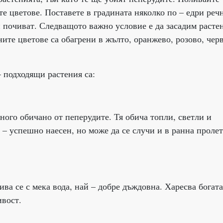
е цветове. Поставете в градината няколко по – едри реч
и почиват. Следващото важно условие е да засадим расте
ните цветове са обагрени в жълто, оранжево, розово, чер
 подходящи растения са:
ного обичано от пеперудите. Тя обича топли, светли и
 – успешно наесен, но може да се случи и в ранна пролет
ва се с мека вода, най – добре дъждовна. Харесва богата
ивост.