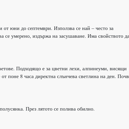
 от юни до септември. Използва се най – често за
а се умерено, издържа на засушаване. Има свойството да
ветове. Подходящо е за цветни лехи, алпинеуми, висящи
 от поне 8 часа директна слънчева светлина на ден. Почв
полусянка. През лятото се полива обилно.