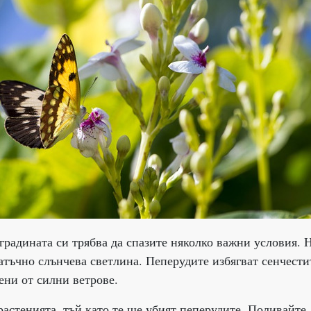
градината си трябва да спазите няколко важни условия. 
татъчно слънчева светлина. Пеперудите избягват сенчести
ени от силни ветрове.
растенията, тъй като те ще убият пеперудите. Поливайте