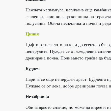
Нежната капманула, наричана още камбанка 
скален кът или висяща кошница на терасата.
полусянка. Обича песъчливата почва и редо
Циния
Цъфти от началото на юли до есента в бяло
пеперудите. Нуждае се от ежедневна слънче
дренирана почва. Поливането трябва да бъд
Будлея
Нарича се още пеперуден храст. Будлеята п
Нуждае се от лека, добре дренирана почва 
Незабравка
Обича яркото слънце, но може да вирее и н