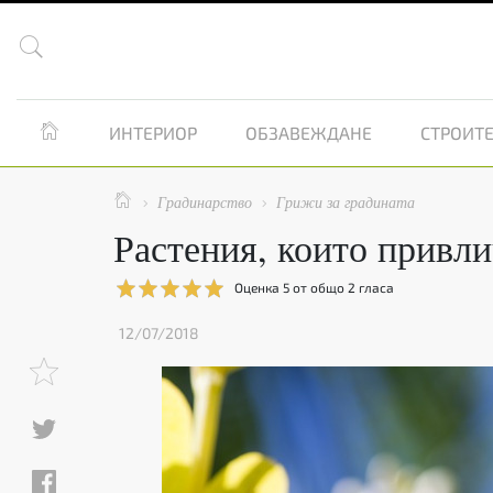


ИНТЕРИОР
ОБЗАВЕЖДАНЕ
СТРОИТЕ

Градинарство
Грижи за градината


Растения, които привли
Оценка
5
от общо
2
гласа
12/07/2018