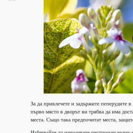
За да привлечете и задържите пеперудите в 
първо място в дворът ви трябва да има дос
места. Също така предпочитат места, защит
Избягвайте да използвате пестициди върху 