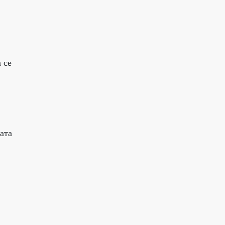
 се
ата