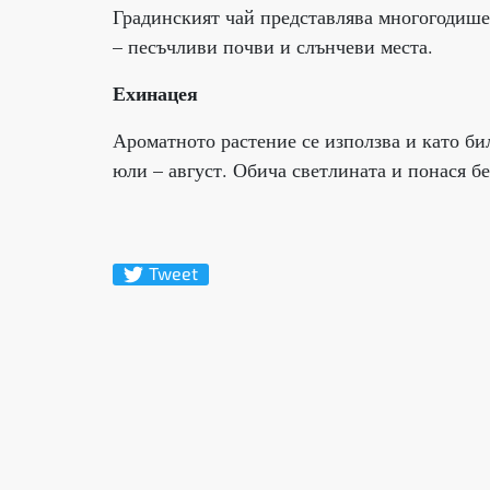
Градинският чай представлява многогодише
– песъчливи почви и слънчеви места.
Ехинацея
Ароматното растение се използва и като би
юли – август. Обича светлината и понася б
Tweet