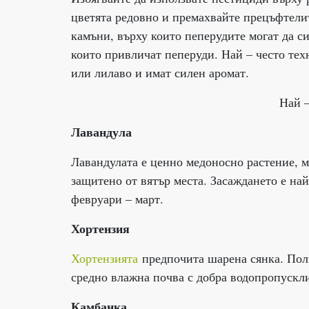
цветята редовно и премахвайте прецъфтелит
камъни, върху които пеперудите могат да с
които привличат пеперуди. Най – често тех
или лилаво и имат силен аромат.
Най –
Лавандула
Лавандулата е ценно медоносно растение, м
защитено от вятър места. Засаждането е най
февруари – март.
Хортензия
Хортензията
предпочита шарена сянка. Поли
средно влажна почва с добра водопропускл
Камбанка