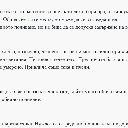
е идеално растение за цветната леха, бордюра, алпинеу
 Обича светлите места, но може да се отглежда и на
вното поливане, но не бива да се допуска задържане на в
, жълто, оранжево, червено, розово и много силно привл
ва светлина. Не понася течението. Предпочита богата и 
е умерено. Привлича също така и пчели.
редставлява бързорастящ храст, който много обича слънц
и обилно поливане.
а шарена сянка. Нуждае се от редовно поливане и плодор