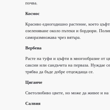
почва.
Космос
Красиво едногодишно растение, което цъфти
озеленяване около пътеки и бордюри. Полив
саморазмножава чрез вятъра.
Вербена
Расте на туфи и цъфти в многообразие от ц
саксии или сандъчета на перваза. Нуждае се
трябва да бъде добре отцеждаща се.
Циганче
Светолюбиво цвете, но може да живее и на 
Салвия