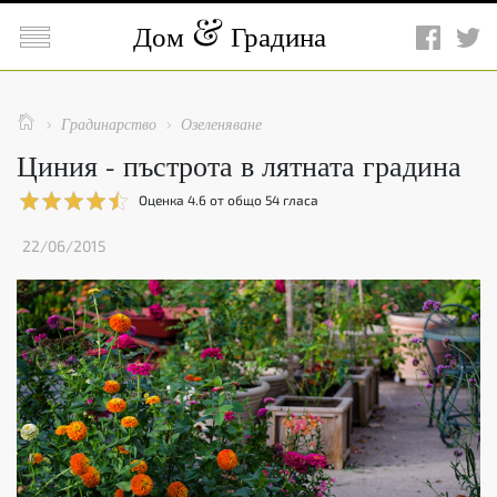

Дом
Градина

Градинарство
Озеленяване


Циния - пъстрота в лятната градина
Оценка
4.6
от общо
54
гласа
22/06/2015