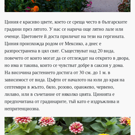
Циния е красиво цвете, което се среща често в българските
градини през лятото. У нас се нарича още лятно лале или
оченце. Цветовете й доста приличат на тези на гергината.
Циния произхожда родом от Мексико, а днес е
разпространена в цял свят. Съществуват над 20 вида,
повечето от които могат да се отглеждат на открито в двора,
но има и такива, които се чувстват добре в саксия у дома.
На височина растението достига от 30 см. до 1 м. в
зависимост от вида. Цъфти от началото на юли до края на
септември в жълто, бяло, розово, оранжево, червено,
лилаво, или в съчетание от няколко цвята. Цинията е
предпочитана от градинарите, тъй като е издръжлива и
непритенциозна.