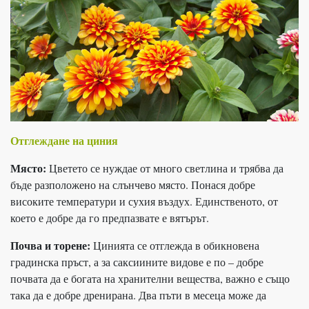
Отглеждане на циния
Място:
Цветето се нуждае от много светлина и трябва да
бъде разположено на слънчево място. Понася добре
високите температури и сухия въздух. Единственото, от
което е добре да го предпазвате е вятърът.
Почва и торене:
Цинията се отглежда в обикновена
градинска пръст, а за саксиините видове е по – добре
почвата да е богата на хранителни вещества, важно е също
така да е добре дренирана. Два пъти в месеца може да