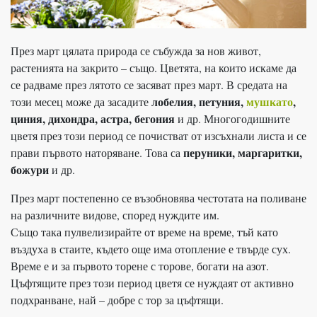
През март цялата природа се събужда за нов живот,
растенията на закрито – също. Цветята, на които искаме да
се радваме през лятото се засяват през март. В средата на
лобелия, петуния,
мушкато
,
този месец може да засадите
циния, дихондра, астра, бегония
и др. Многогодишните
цветя през този период се почистват от изсъхнали листа и се
перуники, маргаритки,
прави първото наторяване. Това са
божури
и др.
През март постепенно се възобновява честотата на поливане
на различните видове, според нуждите им.
Също така пулвелизирайте от време на време, тъй като
въздуха в стаите, където още има отопление е твърде сух.
Време е и за първото торене с торове, богати на азот.
Цъфтящите през този период цветя се нуждаят от активно
подхранване, най – добре с тор за цъфтящи.