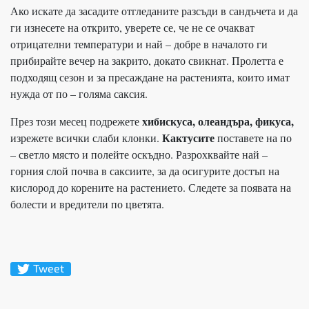
Ако искате да засадите отгледаните разсъди в сандъчета и да
ги изнесете на открито, уверете се, че не се очакват
отрицателни температури и най – добре в началото ги
прибирайте вечер на закрито, докато свикнат. Пролетта е
подходящ сезон и за пресаждане на растенията, които имат
нужда от по – голяма саксия.
хибискуса, олеандъра, фикуса,
През този месец подрежете
Кактусите
изрежете всички слаби клонки.
поставете на по
– светло място и полейте оскъдно. Разрохквайте най –
горния слой почва в саксиите, за да осигурите достъп на
кислород до корените на растението. Следете за появата на
болести и вредители по цветята.
Tweet