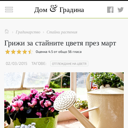

Дом
Градина

Градинарство
Стайни растения


Грижи за стайните цветя през март
Оценка
4.5
от общо
56
гласа
02/03/2015
ТАГОВЕ:
ОТГЛЕЖДАНЕ НА ЦВЕТЯ