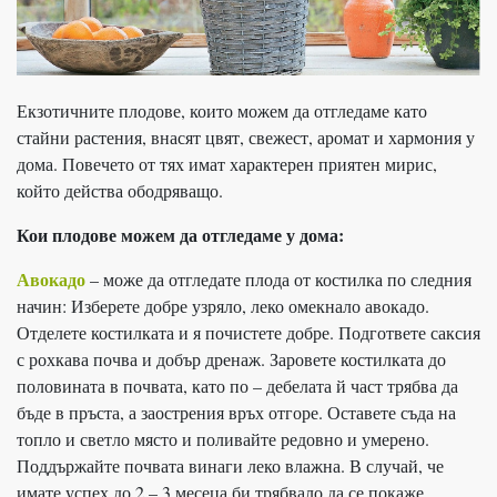
Екзотичните плодове, които можем да отгледаме като
стайни растения, внасят цвят, свежест, аромат и хармония у
дома. Повечето от тях имат характерен приятен мирис,
който действа ободряващо.
Кои плодове можем да отгледаме у дома:
Авокадо
– може да отгледате плода от костилка по следния
начин: Изберете добре узряло, леко омекнало авокадо.
Отделете костилката и я почистете добре. Подгответе саксия
с рохкава почва и добър дренаж. Заровете костилката до
половината в почвата, като по – дебелата й част трябва да
бъде в пръста, а заострения връх отгоре. Оставете съда на
топло и светло място и поливайте редовно и умерено.
Поддържайте почвата винаги леко влажна. В случай, че
имате успех до 2 – 3 месеца би трябвало да се покаже