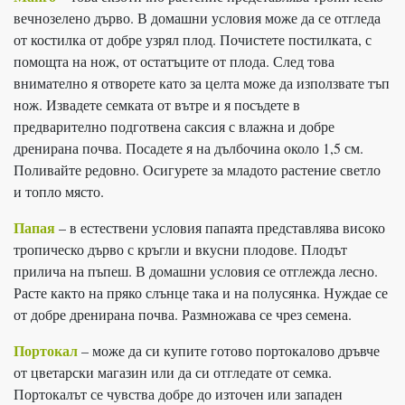
вечнозелено дърво. В домашни условия може да се отгледа
от костилка от добре узрял плод. Почистете постилката, с
помощта на нож, от остатъците от плода. След това
внимателно я отворете като за целта може да използвате тъп
нож. Извадете семката от вътре и я посъдете в
предварително подготвена саксия с влажна и добре
дренирана почва. Посадете я на дълбочина около 1,5 см.
Поливайте редовно. Осигурете за младото растение светло
и топло място.
Папая
– в естествени условия папаята представлява високо
тропическо дърво с кръгли и вкусни плодове. Плодът
прилича на пъпеш. В домашни условия се отглежда лесно.
Расте както на пряко слънце така и на полусянка. Нуждае се
от добре дренирана почва. Размножава се чрез семена.
Портокал
– може да си купите готово портокалово дръвче
от цветарски магазин или да си отгледате от семка.
Портокалът се чувства добре до източен или западен