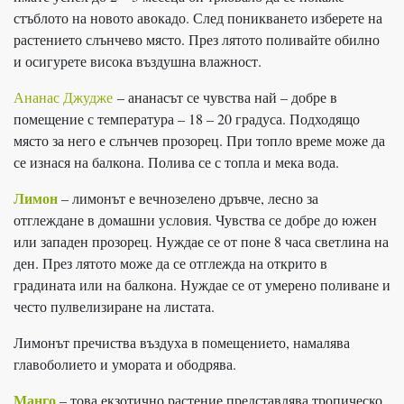
стъблото на новото авокадо. След поникването изберете на
растението слънчево място. През лятото поливайте обилно
и осигурете висока въздушна влажност.
Ананас Джудже
– ананасът се чувства най – добре в
помещение с температура – 18 – 20 градуса. Подходящо
място за него е слънчев прозорец. При топло време може да
се изнася на балкона. Полива се с топла и мека вода.
Лимон
– лимонът е вечнозелено дръвче, лесно за
отглеждане в домашни условия. Чувства се добре до южен
или западен прозорец. Нуждае се от поне 8 часа светлина на
ден. През лятото може да се отглежда на открито в
градината или на балкона. Нуждае се от умерено поливане и
често пулвелизиране на листата.
Лимонът пречиства въздуха в помещението, намалява
главоболието и умората и ободрява.
Манго
– това екзотично растение представлява тропическо