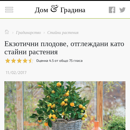

Дом
Градина

Градинарство
Стайни растения


Екзотични плодове, отглеждани като
стайни растения
Оценка
4.5
от общо
75
гласа
11/02/2017