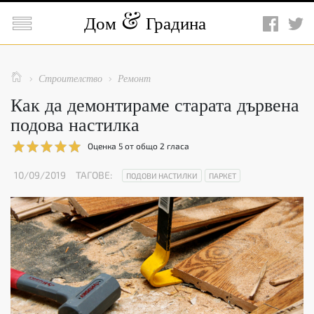

Дом
Градина

Строителство
Ремонт


Как да демонтираме старата дървена
подова настилка
Оценка
5
от общо
2
гласа
10/09/2019
ТАГОВЕ:
ПОДОВИ НАСТИЛКИ
ПАРКЕТ