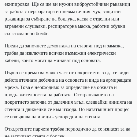
екипировка. Ще са ще ви нужни виброустойчиви ръкавици
за работа с перфоратора и пневматичния чук, защитни
ръкавици за събиране на боклука, каска с отделни или
вградени слушалки, респираторна маска, работни обувки
със стоманено бомбе.
Преди да започнете демонтажа на старият под и замазка,
трябва да изключите всички възможни електрически
кабели, които могат да минават под основата.
Първо се премахва малка част от покритието, за да се види
действителната дебелина на основата и вида на армиращата
мрежа. Това е необходимо за определяне на обхвата и
продължителността на работата. Отстраняването на
покритието започва от далечния ъгъл, следвайки линията на
стената и движейки се към изхода. По-нататъшният процес
се извършва на ивици - успоредни на стената.
Откъртените парчета трябва периодично да се изнасят за да
не затрупват стаята с боклук.