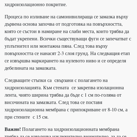
хидроизолационно покритие.
Процеса по изливане на самонивилираща се замазка върху
дървена основа започва от подготовка на повърхността,
която се състои в намиране на слаби места, които трябва да
бъдат укрепени. Всички съществуващи фуги се запечатват с
уплътнител или монтажна пяна. След това върху
повърхността се нанасят 2-3 слоя грунд. На следващия етап
се извършва маркирането на нулевото ниво и се определя
дебелината на замазката.
Следващите стъпки са свързани с полагането на
хидроизолацията. Към стената се закрепва изолационна
лента, чиято ширина трябва да бъде с 1 см по-голяма от
височината на замазката. След това се поставя
хидроизолационна мембрана с припокриване от 8-10 см, а
при стените с 15 см.
Важно!
Полагането на хидроизолационната мембрана
трябва да се извършва изключително внимателно, за да се