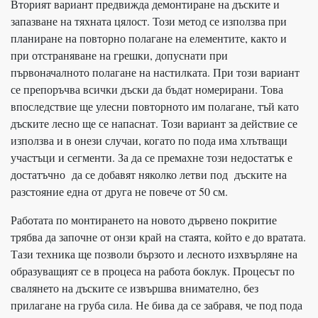
Вторият вариант предвижда демонтиране на дъските и
запазване на тяхната цялост. Този метод се използва при
планиране на повторно полагане на елементите, както и
при отстраняване на грешки, допуснати при
първоначалното полагане на настилката. При този вариант
се препоръчва всички дъски да бъдат номерирани. Това
впоследствие ще улесни повторното им полагане, тъй като
дъските лесно ще се напаснат. Този вариант за действие се
използва и в онези случаи, когато по пода има хлътващи
участъци и сегменти. За да се премахне този недостатък е
достатъчно да се добавят няколко летви под дъските на
разстояние една от друга не повече от 50 см.
Работата по монтирането на новото дървено покритие
трябва да започне от онзи край на стаята, който е до вратата.
Тази техника ще позволи бързото и лесното изхвърляне на
образуващият се в процеса на работа боклук. Процесът по
свалянето на дъските се извършва внимателно, без
прилагане на груба сила. Не бива да се забравя, че под пода