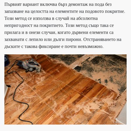
Първият вариант включва бърз демонтаж на пода без
запазване на целостта на елементите на подовото покритие.
Този метод се използва в случай на абсолютна
непригодност на покритието. Този метод също така се
прилага и в онези случаи, когато дървени елементи са
захванати с лепило или дълги пирони. Отстраняването на
дъските с такова фиксиране е почти невъзможно.