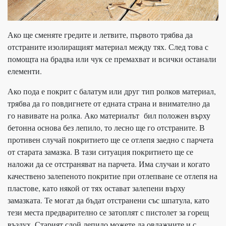
Ако ще сменяте гредите и летвите, първото трябва да
отстраните изолиращият материал между тях. След това с
помощта на брадва или чук се премахват и всички останали
елементи.
Ако пода е покрит с балатум или друг тип ролков материал,
трябва да го повдигнете от едната страна и внимателно да
го навивате на ролка. Ако материалът бил положен върху
бетонна основа без лепило, то лесно ще го отстраните. В
противен случай покритието ще се отлепя заедно с парчета
от старата замазка. В тази ситуация покритието ще се
наложи да се отстраняват на парчета. Има случаи и когато
качествено залепеното покритие при отлепване се отлепя на
пластове, като някой от тях остават залепени върху
замазката. Те могат да бъдат отстранени със шпатула, като
тези места предварително се затоплят с пистолет за горещ
въздух. Старият слой лепило можете да овлажните и с