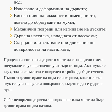
под;
Износване и деформации на дървото;
Високо ниво на влажност в помещението,
довело до образуване на мухъл;
Механични повреди или изгниване на дъските;
Дървена настилка, нападната от насекоми;
Скърцане или хлътване при движение по
повърхността на настилката;
Процеса на гниене на дървото може да се определи с леко
почукване с чук в различни участъци от пода. Ако звукът е
глух, значи елементът е повреден и трябва да бъде сменен.
Пълното демонтиране на пода се извършва, когато такъв
звук се чува по цялата повърхност, където и да се удари с
чука.
Собственоръчно дървената подова настилка може да бъде
демонтирана по два начина.