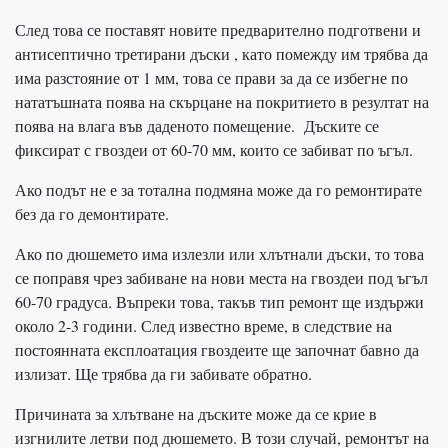
След това се поставят новите предварително подготвени и
антисептично третирани дъски , като помежду им трябва да
има разстояние от 1 мм, това се прави за да се избегне по
нататъшната поява на скърцане на покритието в резултат на
поява на влага във даденото помещение. Дъските се
фиксират с гвоздеи от 60-70 мм, които се забиват по ъгъл.
Ако подът не е за тотална подмяна може да го ремонтирате
без да го демонтирате.
Ако по дюшемето има излезли или хлътнали дъски, то това
се поправя чрез забиване на нови места на гвоздеи под ъгъл
60-70 градуса. Въпреки това, такъв тип ремонт ще издържи
около 2-3 години. След известно време, в следствие на
постоянната експлоатация гвоздеите ще започнат бавно да
излизат. Ще трябва да ги забивате обратно.
Причината за хлътване на дъските може да се крие в
изгнилите летви под дюшемето. В този случай, ремонтът на