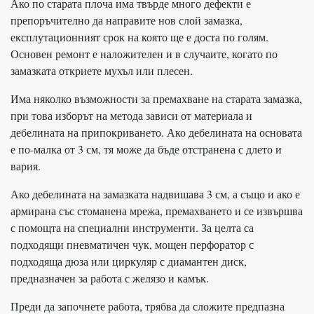
Ако по старата плоча има твърде много дефекти е
препоръчително да направите нов слой замазка,
експлутационният срок на която ще е доста по голям.
Основен ремонт е наложителен и в случаите, когато по
замазката откриете мухъл или плесен.
Има няколко възможности за премахване на старата замазка,
при това изборът на метода зависи от материала и
дебелината на припокриването. Ако дебелината на основата
е по-малка от 3 см, тя може да бъде отстранена с длето и
вария.
Ако дебелината на замазката надвишава 3 см, а също и ако е
армирана със стоманена мрежа, премахването и се извършва
с помощта на специални инструменти. За целта са
подходящи пневматичен чук, мощен перфоратор с
подходяща дюза или циркуляр с диамантен диск,
предназначен за работа с желязо и камък.
Преди да започнете работа, трябва да сложите предпазна