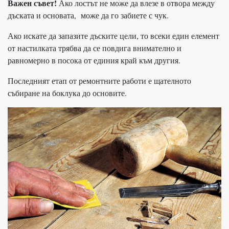
Важен съвет!
Ако лостът не може да влезе в отвора между
дъската и основата, може да го забиете с чук.
Ако искате да запазите дъските цели, то всеки един елемент
от настилката трябва да се повдига внимателно и
равномерно в посока от единия край към другия.
Последният етап от ремонтните работи е щателното
събиране на боклука до основите.