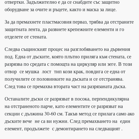
отвертки. Задължително е да се снабдите със защитно
оборудване за очите и ръцете, както и маска за лице.
За да премахнете пластмасовия перваз, трябва да отстраните
защитната лента, да развиете крепежните елементи и го
отделете от стената.
Следва същинският процес на разглобяването на дървения
под. Една от дъските, която плътно приляга към стената, се
разрязва по средата с помощта на циркуляр или зеге. В този
отвор се мушка лост тип кози крак, повдига се една от
получилите се половинките на дъската и се отстранява.
След това се премахва втората част на разрязаната дъска.
Останалите дъски се разрязват в посока, перпендикулярна
на отстраненото парче, като елементите се разрязват на
секции с дължина 30-60 см. Такъв метод се прилага само ако
дъските вече не са ви нужни. След премахването на един
елемент, продължете с демонтирането на следващият .