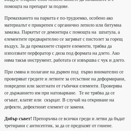
помощта на препарат за подове.
Премахването на паркета е по-трудоемко, особено ако
материалът е прикрепен с органично лепило или битумна
замазка. Паркетът се демонтира с помощта на шпатула, а
елементите предварително се загряват с пистолет за горещ
въздух. За да премахнете старите елементи, трябва да
използвате перфоратор с дюза под формата на длето. Ако
няма такъв инструмент, работата се извършва с чук и длето.
При смяна и полагане на дървен под първо внимателно се
проверяват гредите и летвите за отсъствие на деформирани,
повредени или засегнати от гъбички елементи. Проверява
се държанието им при натоварване. Те не трябва да се
огъват, клатят или скърцат. В случай на откриване на
дефекти, дефектният елемент се заменя.
Добър съвет!
Препоръчва се всички греди и летви да бъдат
третирани с антисептик, за да се предпазят от гниене.