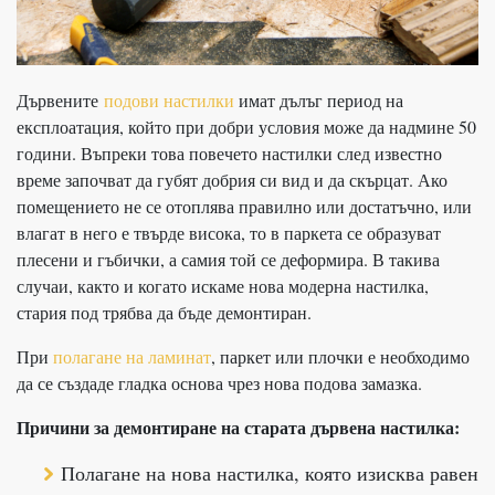
Дървените
подови настилки
имат дълъг период на
експлоатация, който при добри условия може да надмине 50
години. Въпреки това повечето настилки след известно
време започват да губят добрия си вид и да скърцат. Ако
помещението не се отоплява правилно или достатъчно, или
влагат в него е твърде висока, то в паркета се образуват
плесени и гъбички, а самия той се деформира. В такива
случаи, както и когато искаме нова модерна настилка,
стария под трябва да бъде демонтиран.
При
полагане на ламинат
, паркет или плочки е необходимо
да се създаде гладка основа чрез нова подова замазка.
Причини за демонтиране на старата дървена настилка:
Полагане на нова настилка, която изисква равен