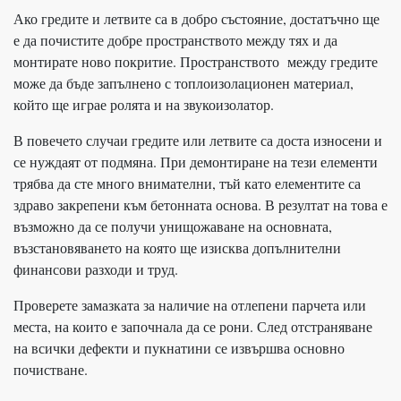
Ако гредите и летвите са в добро състояние, достатъчно ще
е да почистите добре пространството между тях и да
монтирате ново покритие. Пространството между гредите
може да бъде запълнено с топлоизолационен материал,
който ще играе ролята и на звукоизолатор.
В повечето случаи гредите или летвите са доста износени и
се нуждаят от подмяна. При демонтиране на тези елементи
трябва да сте много внимателни, тъй като елементите са
здраво закрепени към бетонната основа. В резултат на това е
възможно да се получи унищожаване на основната,
възстановяването на която ще изисква допълнителни
финансови разходи и труд.
Проверете замазката за наличие на отлепени парчета или
места, на които е започнала да се рони. След отстраняване
на всички дефекти и пукнатини се извършва основно
почистване.