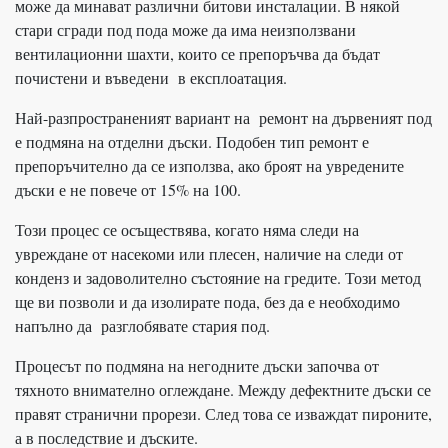
може да минават различни битови инсталации. В някой
стари сгради под пода може да има неизползвани
вентилационни шахти, които се препоръчва да бъдат
почистени и въведени в експлоатация.
Най-разпространеният вариант на ремонт на дървеният под
е подмяна на отделни дъски. Подобен тип ремонт е
препоръчително да се използва, ако броят на увредените
дъски е не повече от 15% на 100.
Този процес се осъществява, когато няма следи на
увреждане от насекоми или плесен, наличие на следи от
конденз и задоволително състояние на гредите. Този метод
ще ви позволи и да изолирате пода, без да е необходимо
напълно да разглобявате стария под.
Процесът по подмяна на негодните дъски започва от
тяхното внимателно оглеждане. Между дефектните дъски се
правят странични прорези. След това се изваждат пироните,
а в последствие и дъските.