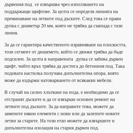
дървения под се извършва чрез използването на
поддържащи щифтове. За целта се определя линията на
преминаване на летвите под дъските. След това се прави
дупка с диаметър 20 мм, която не трябва да съвпада с тази
линия.
За да се гарантира качественото изравняване на плоскостта,
този сегмент от дюшемето, който се движи трябва да бъде
подсилен. За целта в направената дупка се забива дървен
щифт, чийто връх трябва да достига до бетонния под. Така
подовата настилка получава допълнителна опора, която
може да издържи натоварването от всякакви мебели.
В случай на силно хлътване на пода, е необходимо да се
отстранят дъските и да се извърши основен ремонт на
летвите под дъските. За да направите това, можете да
замените някои елементи с нови или да залепите новите
летви за старите. На този етап можете да извършите и
допълнителна изолация на стария дървен под.