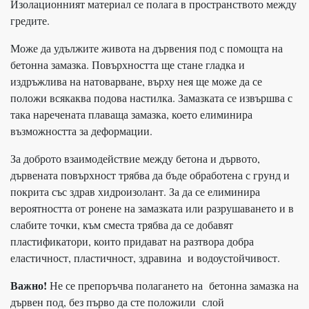
Изолационният материал се полага в пространството между
гредите.
Може да удължите живота на дървения под с помощта на
бетонна замазка. Повърхността ще стане гладка и
издръжлива на натоварване, върху нея ще може да се
положи всякаква подова настилка. Замазката се извършва с
така наречената плаваща замазка, което елиминира
възможността за деформации.
За доброто взаимодействие между бетона и дървото,
дървената повърхност трябва да бъде обработена с грунд и
покрита със здрав хидроизолант. За да се елиминира
вероятността от ронене на замазката или разрушаването и в
слабите точки, към сместа трябва да се добавят
пластификатори, които придават на разтвора добра
еластичност, пластичност, здравина и водоустойчивост.
Важно!
Не се препоръчва полагането на бетонна замазка на
дървен под, без първо да сте положили слой