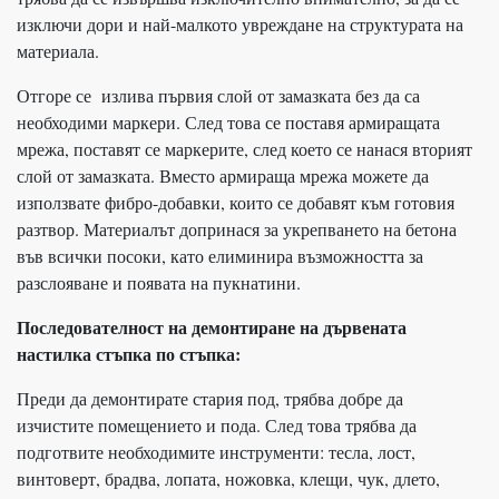
изключи дори и най-малкото увреждане на структурата на
материала.
Отгоре се излива първия слой от замазката без да са
необходими маркери. След това се поставя армиращата
мрежа, поставят се маркерите, след което се нанася вторият
слой от замазката. Вместо армираща мрежа можете да
използвате фибро-добавки, които се добавят към готовия
разтвор. Материалът допринася за укрепването на бетона
във всички посоки, като елиминира възможността за
разслояване и появата на пукнатини.
Последователност на демонтиране на дървената
настилка стъпка по стъпка:
Преди да демонтирате стария под, трябва добре да
изчистите помещението и пода. След това трябва да
подготвите необходимите инструменти: тесла, лост,
винтоверт, брадва, лопата, ножовка, клещи, чук, длето,