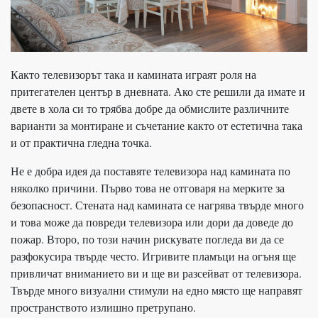
Както телевизорът така и камината играят роля на
притегателен център в дневната. Ако сте решили да имате и
двете в хола си то трябва добре да обмислите различните
варианти за монтиране и съчетание както от естетична така
и от практична гледна точка.
Не е добра идея да поставяте телевизора над камината по
няколко причини. Първо това не отговаря на мерките за
безопасност. Стената над камината се нагрява твърде много
и това може да повреди телевизора или дори да доведе до
пожар. Второ, по този начин рискувате погледа ви да се
разфокусира твърде често. Игривите пламъци на огъня ще
привличат вниманието ви и ще ви разсейват от телевизора.
Твърде много визуални стимули на едно място ще направят
пространството излишно претрупано.