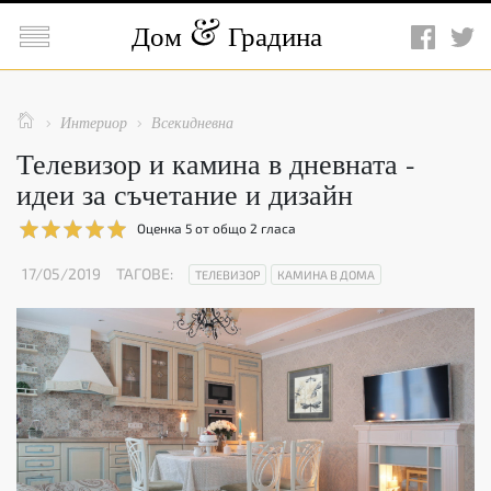

Дом
Градина

Интериор
Всекидневна


Телевизор и камина в дневната -
идеи за съчетание и дизайн
Оценка
5
от общо
2
гласа
17/05/2019
ТАГОВЕ:
ТЕЛЕВИЗОР
КАМИНА В ДОМА