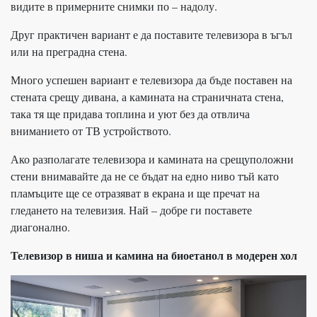
видите в примерните снимки по – надолу.
Друг практичен вариант е да поставите телевизора в ъгъл
или на преградна стена.
Много успешен вариант е телевизора да бъде поставен на
стената срещу дивана, а камината на страничната стена,
така тя ще придава топлина и уют без да отвлича
вниманието от ТВ устройството.
Ако разполагате телевизора и камината на срещуположни
стени внимавайте да не се бъдат на едно ниво тъй като
пламъците ще се отразяват в екрана и ще пречат на
гледането на телевизия. Най – добре ги поставете
диагонално.
Телевизор в ниша и камина на биоетанол в модерен хол