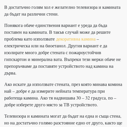
В достатъчно голям хол е желателно телевизора и камината
да бъдат на различни стени.
Понякога обаче единствения вариант е уреда да бъда
поставен на камината. В такъв случай може да решите
проблема като използвате
декоративна камина
–
електрическа или на биоетанол. Другия вариант е да
изолирате много добре стената с пожароустойчив
гипскартон и минерална вата. Въпреки тези мерки обаче не
препоръчваме да поставяте устройството над камина на
дърва.
Ако искате да използвате стената, през която минава комина
най – добре е да измерите нейната температура при
работеща камина. Ако тя надвишава 30 – 32 градуса, по –
добре изберете друго място за ТВ устройството.
Телевизора и камината могат да бъдат на една и съща стена,
но на достатъчно голямо разстояние едно от друго, както ще