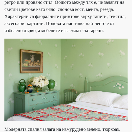
ретро или прованс стил. Общото между тях е, че залагат на
светли цветове като бяло, слонова кост, мента, резеда.
Характерни са флоралните принтове върху тапети, текстил,
аксесоари, картини. Подовата настилка най-често е от
избелено дърво, а мебелите изглеждат състарени.
Модерната спалня залага на измурудено зелено, тюркоаз,