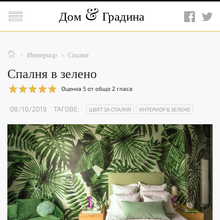

Дом
Градина

Интериор
Спалня


Спалня в зелено
Оценка
5
от общо
2
гласа
08/10/2019
ТАГОВЕ:
ЦВЯТ ЗА СПАЛНЯ
ИНТЕРИОР В ЗЕЛЕНО