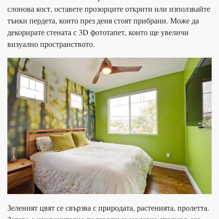
слонова кост, оставете прозорците открити или използвайте
тънки пердета, които през деня стоят прибрани. Може да
декорирате стената с 3D фототапет, които ще увеличи
визуално пространството.
Зеленият цвят се свързва с природата, растенията, пролетта.