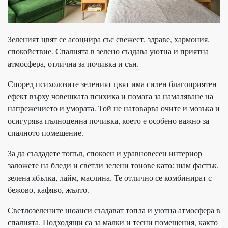
Зеленият цвят се асоциира със свежест, здраве, хармония,
спокойствие. Спалнята в зелено създава уютна и приятна
атмосфера, отлична за почивка и сън.
Според психолозите зеленият цвят има силен благоприятен
ефект върху човешката психика и помага за намаляване на
напрежението и умората. Той не натоварва очите и мозъка и
осигурява пълноценна почивка, което е особено важно за
спалното помещение.
За да създадете топъл, спокоен и уравновесен интериор
заложете на бледи и светли зелени тонове като: шам фастък,
зелена ябълка, лайм, маслина. Те отлично се комбинират с
бежово, кафяво, жълто.
Светлозелените нюанси създават топла и уютна атмосфера в
спалнята. Подходящи са за малки и тесни помещения, както