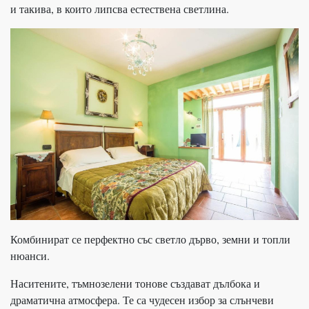
и такива, в които липсва естествена светлина.
Комбинират се перфектно със светло дърво, земни и топли
нюанси.
Наситените, тъмнозелени тонове създават дълбока и
драматична атмосфера. Те са чудесен избор за слънчеви