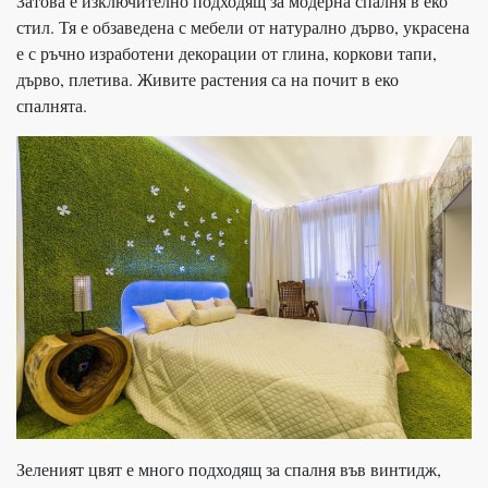
Затова е изключително подходящ за модерна спалня в еко
стил. Тя е обзаведена с мебели от натурално дърво, украсена
е с ръчно изработени декорации от глина, коркови тапи,
дърво, плетива. Живите растения са на почит в еко
спалнята.
Зеленият цвят е много подходящ за спалня във винтидж,