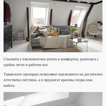
Спалнята е изключително уютна и комфортна, разполага с
удобно легло и работен кът.
Таванските прозорци позволяват навлизането на достатъчно
естествена светлина, а и предлагат красива гледка към
небето.