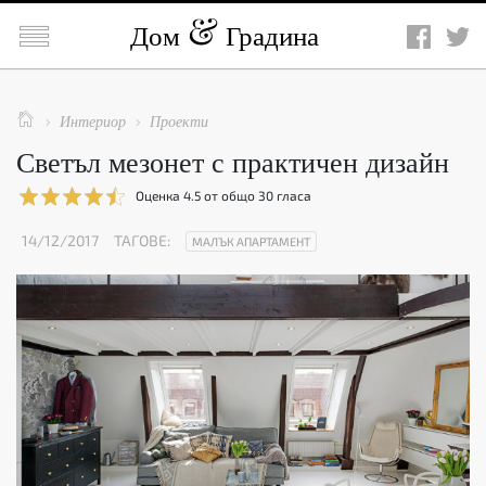

Дом
Градина

Интериор
Проекти


Светъл мезонет с практичен дизайн
Оценка
4.5
от общо
30
гласа
14/12/2017
ТАГОВЕ:
МАЛЪК АПАРТАМЕНТ