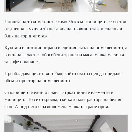
Площта на този мезонет е само 36 кв.м. жилището се състои
от дневна, кухня и трапезария на първият етаж и спалня и
баня на горният етаж.
Кухнята е позиционирана в единият ъгъл на помещението, а
в останала част са обособени трапезна маса, малка масичка
за кафе и канапе.
Преобладаващият цвят е бял, който има за цел да придаде
обем и простор на помещението.
Стълбището е един от най – атркативните елементи в
жилището. То се откроява, тъй като контрастира на белия
фон. А под него е разположена малката трапезария.