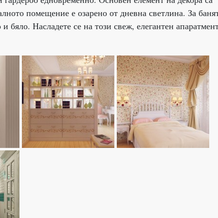
алното помещение е озарено от дневна светлина. За банят
и бяло. Насладете се на този свеж, елегантен апаратмент