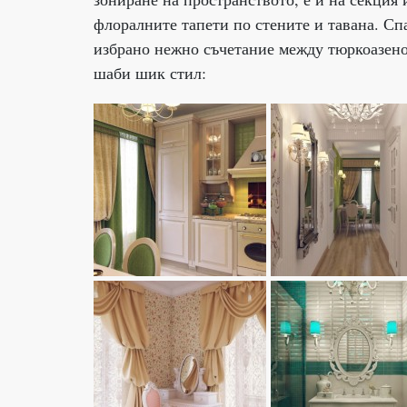
флоралните тапети по стените и тавана. Сп
избрано нежно съчетание между тюркоазено 
шаби шик стил: