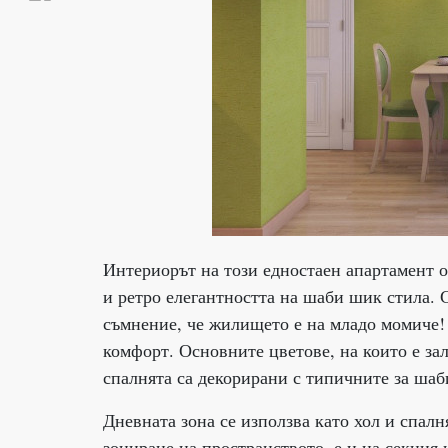
Интериорът на този едностаен апартамент о
и ретро елегантността на шаби шик стила. С
съмнение, че жилището е на младо момиче!
комфорт. Основните цветове, на които е зал
спалнята са декорирани с типичните за ша
Дневната зона се използва като хол и спалн
зониране на пространството, е и на секция