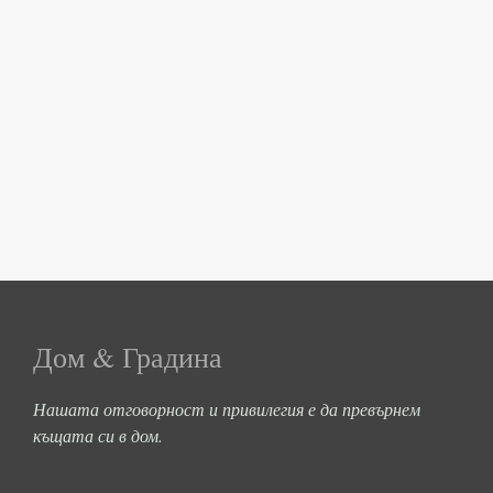
Дом & Градина
Нашата отговорност и привилегия е да превърнем
къщата си в дом.