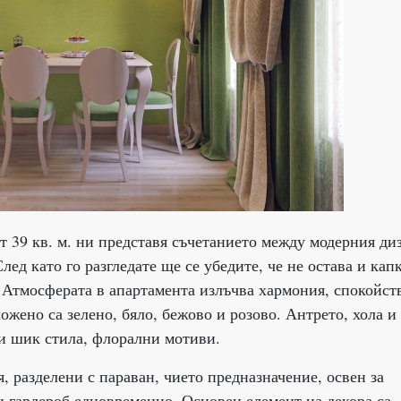
т 39 кв. м. ни представя съчетанието между модерния ди
лед като го разгледате ще се убедите, че не остава и кап
 Атмосферата в апартамента излъчва хармония, спокойст
ожено са зелено, бяло, бежово и розово. Антрето, хола и
би шик стила, флорални мотиви.
я, разделени с параван, чието предназначение, освен за
 и гардероб едновременно. Основен елемент на декора са