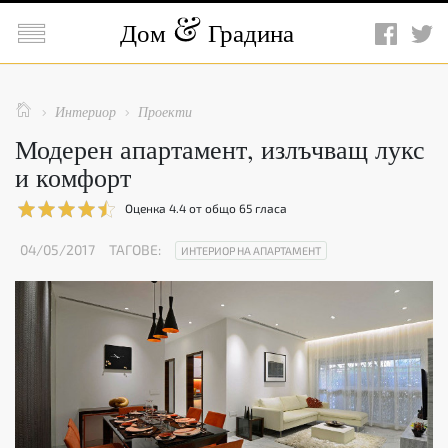

Дом
Градина

Интериор
Проекти


Модерен апартамент, излъчващ лукс
и комфорт
Оценка
4.4
от общо
65
гласа
04/05/2017
ТАГОВЕ:
ИНТЕРИОР НА АПАРТАМЕНТ