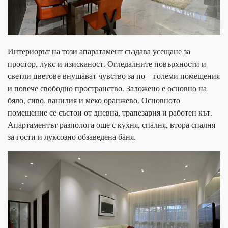
Интериорът на този апаратамент създава усещане за
простор, лукс и изисканост. Огледалните повърхности и
светли цветове внушават чувство за по – големи помещения
и повече свободно пространство. Заложено е основно на
бяло, сиво, ванилия и меко оранжево. Основното
помещение се състои от дневна, трапезария и работен кът.
Апартаментът разполога още с кухня, спалня, втора спалня
за гости и луксозно обзаведена баня.