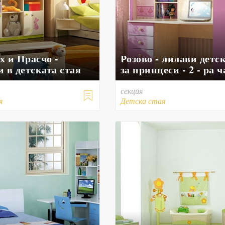
х и Прасчо -
Розово - лилави детс
 в детската стая
за принцеси - 2 - ра ч
секция

я
Детска стая