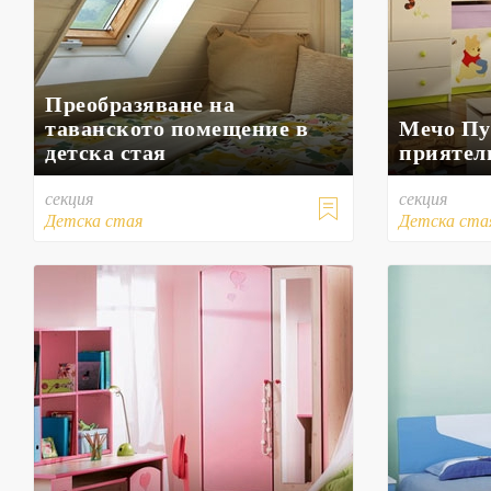
Преобразяване на
таванското помещение в
Мечо Пу
детска стая
приятели
секция
секция

Детска стая
Детска ста