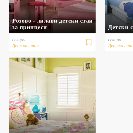
Розово - лилави детски стаи
за принцеси
Детски с
секция
секция

Детска стая
Детска ста