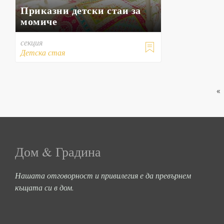
Приказни детски стаи за
момиче
секция

Детска стая
«
Дом & Градина
Нашата отговорност и привилегия е да превърнем
къщата си в дом.