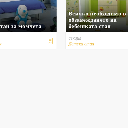
Всичко необходимо в
обзавеждането на
таи за момчета
бебешката стая
секция

я
Детска стая