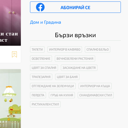
АБОНИРАЙ СЕ
Дом и Градина
ки стаи
Бързи връзки
аст
ТАПЕТИ
ИНТЕРИОР В КАФЯВО
СПАЛНО БЕЛЬО

ОСВЕТЛЕНИЕ
ВЕЧНОЗЕЛЕНИ РАСТЕНИЯ
ЦВЯТ ЗА СПАЛНЯ
ЗАСАЖДАНЕ НА ЦВЕТЯ
ТРАПЕЗАРИЯ
ЦВЯТ ЗА БАНЯ
ОТГЛЕЖДАНЕ НА ЗЕЛЕНЧУЦИ
ИНТЕРИОР НА КЪЩА
ПЕРДЕТА
ГРЪБ НА КУХНЯ
СКАНДИНАВСКИ СТИЛ
РУСТИКАЛЕН СТИЛ