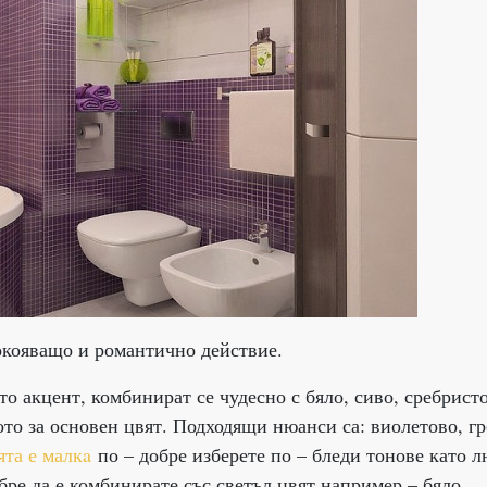
окояващо и романтично действие.
о акцент, комбинират се чудесно с бяло, сиво, сребристо
то за основен цвят. Подходящи нюанси са: виолетово, гр
ята е малкa
по – добре изберете по – бледи тонове като л
ре да е комбинирате със светъл цвят например – бяло.