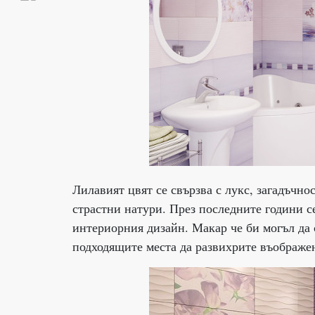
Лилавият цвят се свързва с лукс, загадъчн
страстни натури. През последните години с
интериорния дизайн. Макар че би могъл да 
подходящите места да развихрите въображе