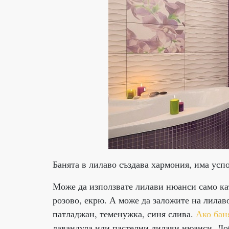
Банята в лилаво създава хармония, има усп
Може да използвате лилави нюанси само кат
розово, екрю. А може да заложите на лилаво
патладжан, теменужка, синя слива.
Ако бан
лавандула или пастелни лилави нюанси. Доб