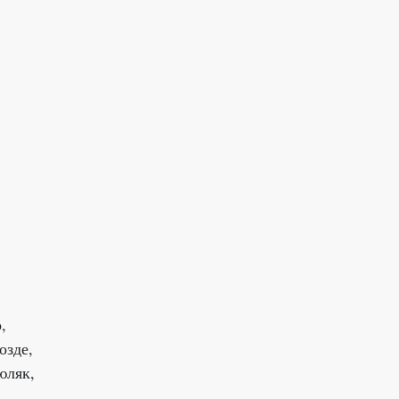
,
озде,
юляк,