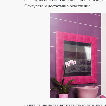
Осигурете и достатъчно осветление.
Смята се, че лилавият цвят стимулира ума, 