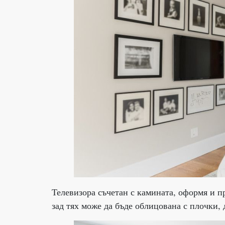
Телевизора съчетан с камината, оформя и п
зад тях може да бъде облицована с плочки,