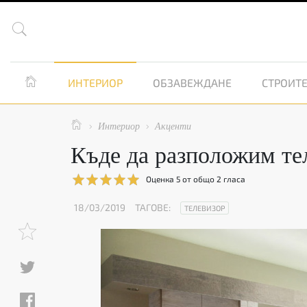


ИНТЕРИОР
ОБЗАВЕЖДАНЕ
СТРОИТЕ

Интериор
Акценти


Къде да разположим те
Оценка
5
от общо
2
гласа
18/03/2019
ТАГОВЕ:
ТЕЛЕВИЗОР