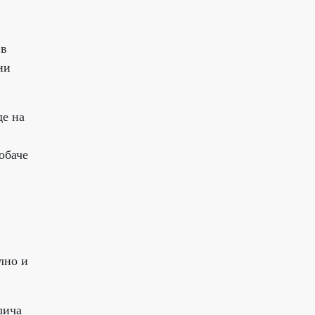
 в
ни
де на
обаче
лно и
лича