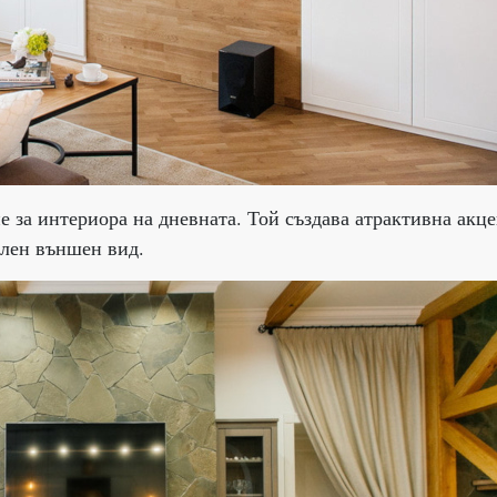
 за интериора на дневната. Той създава атрактивна акц
илен външен вид.