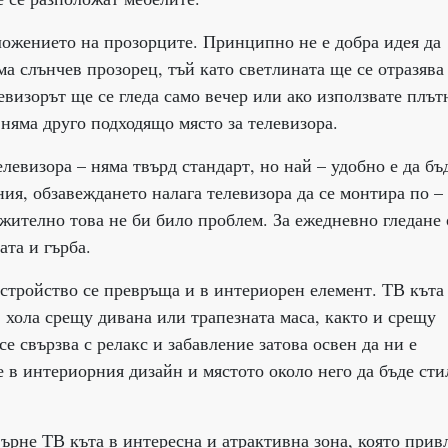
ложението на прозорците. Принципно не е добра идея да
има слънчев прозорец, тъй като светлината ще се отразява
евизорът ще се гледа само вечер или ако използвате плът
 няма друго подходящо място за телевизора.
левизора – няма твърд стандарт, но най – удобно е да бъ
ия, обзавеждането налага телевизора да се монтира по –
лжително това не би било проблем. За ежедневно гледане 
ата и гърба.
стройство се превръща и в интериорен елемент. ТВ къта
в хола срещу дивана или трапезната маса, както и срещу
се свързва с релакс и забавление затова освен да ни е
 в интериорния дизайн и мястото около него да бъде сти
рне ТВ къта в интересна и атрактивна зона, която прив