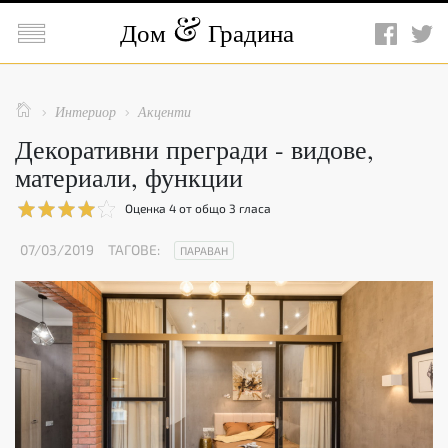

Дом
Градина

Интериор
Акценти


Декоративни прегради - видове,
материали, функции
Оценка
4
от общо
3
гласа
07/03/2019
ТАГОВЕ:
ПАРАВАН