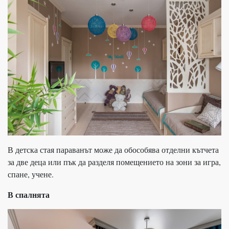
В детска стая параванът може да обособява отделни кътчета
за две деца или пък да разделя помещението на зони за игра,
спане, учене.
В спалнята