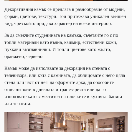
Декоративния камък се предлага в разнообразие от модели,
форми, цветове, текстури. Той притежава уникален външен
вид, чрез който придава характер на всеки интериор.
За да смекчите студенината на камъка, съчетайте го с по –
топли материали като вълна, кашмир, естествени кожи,
пухкави възглавнички. И топли цветове като жълто,
оранжево, червено.
Камък може да използвате за декорация на стената с
телевизора, или къта с камината, да облицовате с него цяла
стена или част от нея, да оформите арка, да обособите
отделни зони в дневната и трапезарията или да го
използвате като заместител на плочките в кухнята, банята
или терасата.