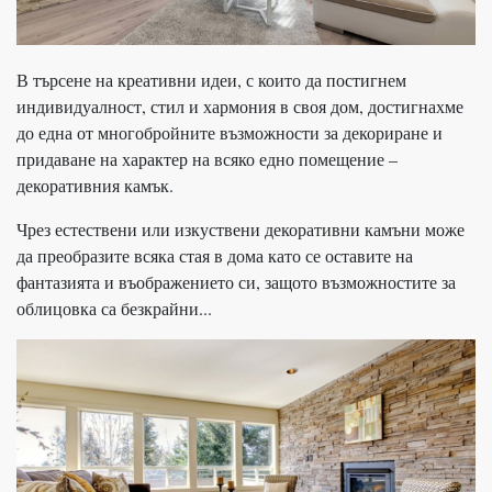
В търсене на креативни идеи, с които да постигнем
индивидуалност, стил и хармония в своя дом, достигнахме
до една от многобройните възможности за декориране и
придаване на характер на всяко едно помещение –
декоративния камък.
Чрез естествени или изкуствени декоративни камъни може
да преобразите всяка стая в дома като се оставите на
фантазията и въображението си, защото възможностите за
облицовка са безкрайни...