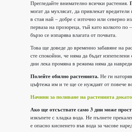
Прегледайте внимателно всички растения.
могат да мухлясат, да привлекат вредители 
в стая най – добре с източно или северно и
перваза на прозореца, тъй като колкото по –
бързо се изпарява влагата от почвата.
Това ще доведе до временно забавяне на ра
сте спокойни, че няма да бъдат изпепелени
дни лека промяна в режима няма да навреди
Полейте обилно растенията.
Не ги наторяв
цъфтежа им и те ще се нуждаят от повече в
Начини за поливане на растенията докат
Ако ще отсъствате само 3 дни може прост
изкъпете с хладка вода. Не пълнете прекале
е опасно кисненето във вода за часове наре