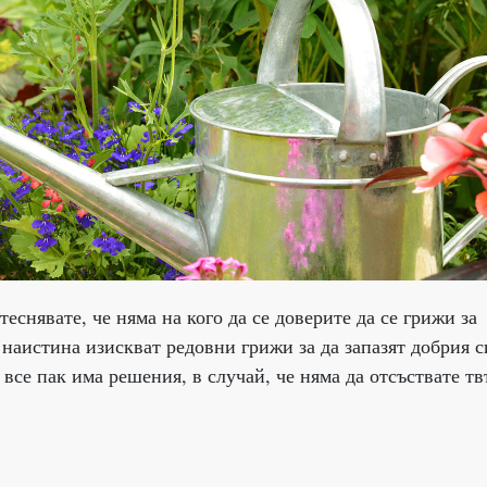
еснявате, че няма на кого да се доверите да се грижи за
 наистина изискват редовни грижи за да запазят добрия с
 все пак има решения, в случай, че няма да отсъствате тв