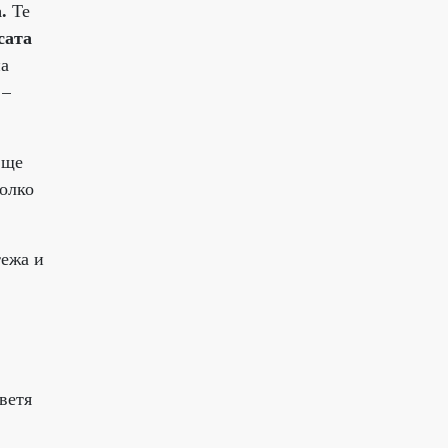
.
Те
сата
на
 –
 ще
колко
тежа и
ветя