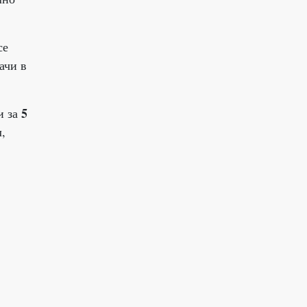
се
ачи в
5
и за
,