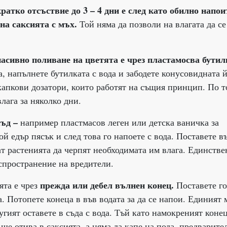
ратко отсъствие до 3 – 4 дни е след като обилно напои
на саксията с мъх.
Той няма да позволи на влагата да се
пасивно поливане на цветята е чрез пластамосва бутил
, напълнете бутилката с вода и забодете конусовидната й
 капкови дозатори, които работят на същия принцип. По т
лага за няколко дни.
ъд –
например пластмасов леген или детска ваничка за
ой едър пясък и след това го напоете с вода. Поставете в
ат растенията да черпят необходимата им влага. Единстве
зспространение на вредители.
прежда или дебел вълнен конец.
ята е чрез
Поставете г
а. Потопете конеца в във водата за да се напои. Единият 
ругият оставете в съда с вода. Тъй като намокреният коне
о ще отива в саксията, а няма да капе на пода, предварите