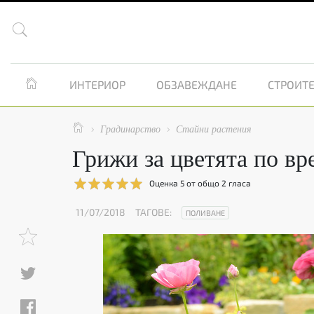


ИНТЕРИОР
ОБЗАВЕЖДАНЕ
СТРОИТЕ

Градинарство
Стайни растения


Грижи за цветята по вр
Оценка
5
от общо
2
гласа
11/07/2018
ТАГОВЕ:
ПОЛИВАНЕ