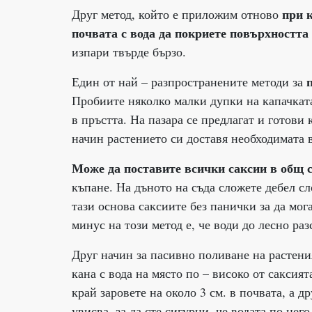
при к
Друг метод, който е приложим отново
почвата с вода да покриете повърхността 
изпари твърде бързо.
Един от най – разпространените методи за
Пробиите няколко малки дупки на капачката
в пръстта. На пазара се предлагат и готови
начин растението си доставя необходимата в
Може да поставите всички саксии в общ с
къпане. На дъното на съда сложете дебел сл
тази основа саксиите без панички за да мог
минус на този метод е, че води до лесно ра
Друг начин за пасивно поливане на растени
кана с вода на място по – високо от саксият
край заровете на около 3 см. в почвата, а д
увисва, за да сте сигурни, че водата по нег