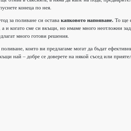
пуснете конеца по нея.
капковото напояване.
етод за поливане си остава
То ще 
, а и когато сме си вкъщи, но имаме много неотложни зад
едлагат много готови решения.
 поливане, които ви предлагаме могат да бъдат ефективн
къщи най – добре се доверете на някой съсед или приятел