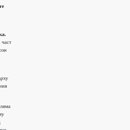
те
ка.
 част
ози
ърху
ния
оляма
му
ц
лно