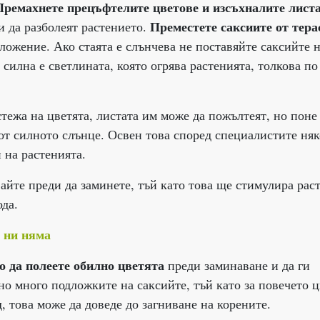
Премахнете прецъфтелите цветове и изсъхналите листа
Преместете саксиите от тера
и да разболеят растението.
зложение. Ако стаята е слънчева не поставяйте саксийте 
 силна е светлината, която огрява растенията, толкова по
стежа на цветята, листата им може да пожълтеят, но поне
 от силното слънце. Освен това според специалистите ня
 на растенията.
айте преди да заминете, тъй като това ще стимулира рас
ода.
о ни няма
о да полеете обилно цветята
преди заминаване и да ги
но много подложките на саксийте, тъй като за повечето ц
д, това може да доведе до загниване на корените.