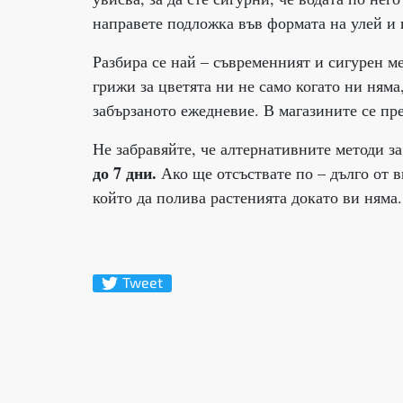
направете подложка във формата на улей и 
Разбира се най – съвременният и сигурен м
грижи за цветята ни не само когато ни няма
забързаното ежедневие. В магазините се пр
Не забравяйте, че алтернативните методи за
до 7 дни.
Ако ще отсъствате по – дълго от в
който да полива растенията докато ви няма.
Tweet