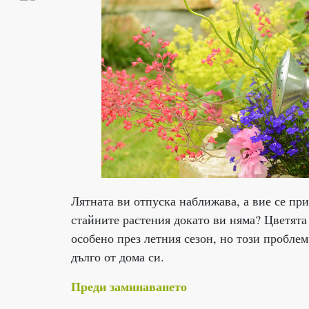
Лятната ви отпуска наближава, а вие се прит
стайните растения докато ви няма? Цветята
особено през летния сезон, но този проблем
дълго от дома си.
Преди заминаването