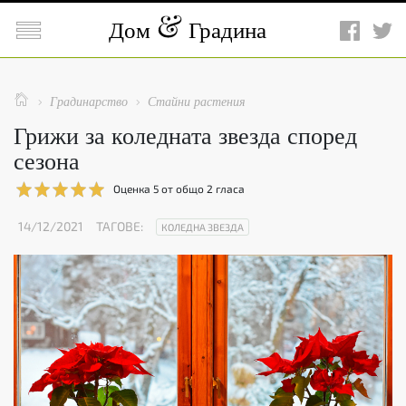

Дом
Градина

Градинарство
Стайни растения


Грижи за коледната звезда според
сезона
Оценка
5
от общо
2
гласа
14/12/2021
ТАГОВЕ:
КОЛЕДНА ЗВЕЗДА