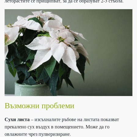
леторастите се прищипват, за да се образуват 2-3 стъбла.
Възможни проблеми
Сухи листа
– изсъхналите ръбове на листата показват
прекалено сух въздух в помещението. Може да го
овлажните чрез пулверизиране.