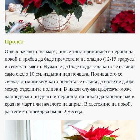
Пролет
Още в началото на март, понсетията преминава в период на
покой и трябва да бъде преместена на хладно (12-15 градуса)
и сенчесто място. Нужно е да бъде подрязана като се оставят
само около 10 см. издънки над почвата. Поливането се
свежда до минимум като почвата се оставя да изсъхне добре
между отделните поливки. В някои случаи цъфтежът може
да продължи по-дълго и периодът на покой да започне чак в
края на март или началото на април. В състояние на покой,
растението прекарва около 2 месеца.