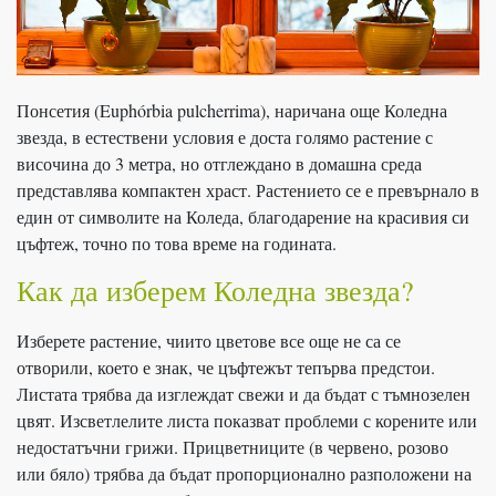
Понсетия (Euphórbia pulcherrima), наричана още Коледна
звезда, в естествени условия е доста голямо растение с
височина до 3 метра, но отглеждано в домашна среда
представлява компактен храст. Растението се е превърнало в
един от символите на Коледа, благодарение на красивия си
цъфтеж, точно по това време на годината.
Как да изберем Коледна звезда?
Изберете растение, чиито цветове все още не са се
отворили, което е знак, че цъфтежът тепърва предстои.
Листата трябва да изглеждат свежи и да бъдат с тъмнозелен
цвят. Изсветлелите листа показват проблеми с корените или
недостатъчни грижи. Прицветниците (в червено, розово
или бяло) трябва да бъдат пропорционално разположени на