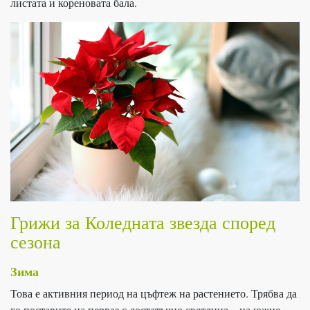
листата и кореновата бала.
Грижи за Коледната звезда според
сезона
Зима
Това е активния период на цъфтеж на растението. Трябва да
го поставите на перваз с достатъчно светлина – на южно