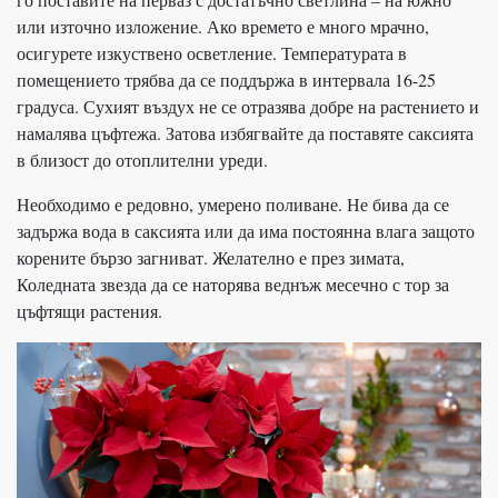
или източно изложение. Ако времето е много мрачно,
осигурете изкуствено осветление. Температурата в
помещението трябва да се поддържа в интервала 16-25
градуса. Сухият въздух не се отразява добре на растението и
намалява цъфтежа. Затова избягвайте да поставяте саксията
в близост до отоплителни уреди.
Необходимо е редовно, умерено поливане. Не бива да се
задържа вода в саксията или да има постоянна влага защото
корените бързо загниват. Желателно е през зимата,
Коледната звезда да се наторява веднъж месечно с тор за
цъфтящи растения.