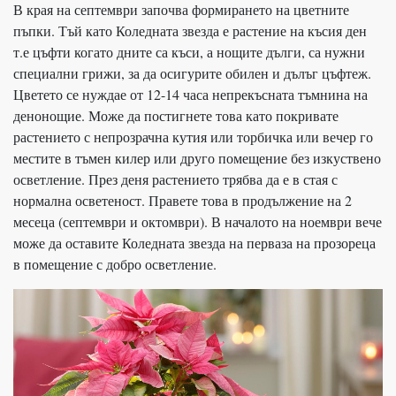
В края на септември започва формирането на цветните
пъпки. Тъй като Коледната звезда е растение на късия ден
т.е цъфти когато дните са къси, а нощите дълги, са нужни
специални грижи, за да осигурите обилен и дълъг цъфтеж.
Цветето се нуждае от 12-14 часа непрекъсната тъмнина на
денонощие. Може да постигнете това като покривате
растението с непрозрачна кутия или торбичка или вечер го
местите в тъмен килер или друго помещение без изкуствено
осветление. През деня растението трябва да е в стая с
нормална осветеност. Правете това в продължение на 2
месеца (септември и октомври). В началото на ноември вече
може да оставите Коледната звезда на перваза на прозореца
в помещение с добро осветление.