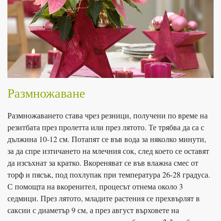
Размножаване
Размножаването става чрез резници, получени по време на
резитбата през пролетта или през лятото. Те трябва да са с
дължина 10-12 см. Потапят се във вода за няколко минути,
за да спре изтичането на млечния сок, след което се оставят
да изсъхнат за кратко. Вкореняват се във влажна смес от
торф и пясък, под похлупак при температура 26-28 градуса.
С помощта на вкоренител, процесът отнема около 3
седмици. През лятото, младите растения се прехвърлят в
саксии с диаметър 9 см, а през август върховете на