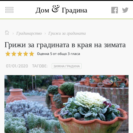

Дом
Градина

Градинарство
Грижи за градината


Грижи за градината в края на зимата
Оценка
5
от общо
3
гласа
07/01/2020
ТАГОВЕ:
ЗИМНА ГРАДИНА