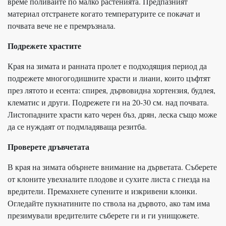
време поливайте по малко растенията. Предпазният
материал отстранете когато температурите се покачат и
почвата вече не е премръзнала.
Подрежете храстите
Края на зимата и ранната пролет е подходящия период да
подрежете многогодишните храсти и лиани, които цъфтят
през лятото и есента: спирея, дървовидна хортензия, будлея,
клематис и други. Подрежете ги на 20-30 см. над почвата.
Листопадните храсти като черен бъз, дрян, леска също може
да се нуждаят от подмладяваща резитба.
Проверете дръвчетата
В края на зимата обърнете внимание на дърветата. Съберете
от клоните увехналите плодове и сухите листа с гнезда на
вредители. Премахнете супените и изкривени клонки.
Огледайте пукнатините по ствола на дървото, ако там има
презимували вредителите съберете ги и ги унищожете.