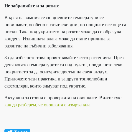
Не забравяйте и за розите
В края на зимния сезон дневните температури се
повишават, особено в слънчеви дни, но нощните все още са
ниски. Така под укритието на розите може да се образува
конденз. Излишната влага може да стане причина за
развитие на гъбични заболявания.
За да избегнете това проветрявайте често растенията. През
деня когато температурите са над нулата, повдигнете леко
покритието за да осигурите достъп на свеж въздух.
Приложете тази практика и за други топлолюбиви
екземпляри, които зимуват под укритие.
Актуална за сезона е проверката на овошките. Вижте тук:
как да разберем, че овошката е измръзнала
.
Tweet