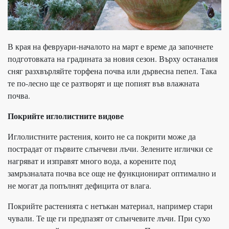
В края на февруари-началото на март е време да започнете
подготовката на градината за новия сезон. Върху останалия
сняг разхвърляйте торфена почва или дървесна пепел. Така
те по-лесно ще се разтворят и ще попият във влажната
почва.
Покрийте иглолистните видове
Иглолистните растения, които не са покрити може да
пострадат от първите слънчеви лъчи. Зелените иглички се
нагряват и изправят много вода, а корените под
замръзналата почва все още не функционират оптимално и
не могат да попълнят дефицита от влага.
Покрийте растенията с нетъкан материал, например стари
чували. Те ще ги предпазят от слънчевите лъчи. При сухо