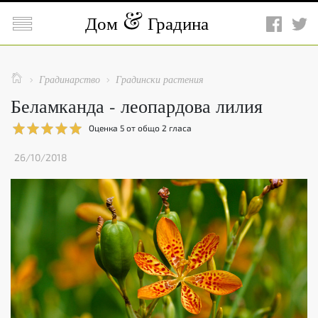

Дом
Градина

Градинарство
Градински растения


Беламканда - леопардова лилия
Оценка
5
от общо
2
гласа
26/10/2018