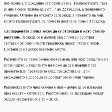
помещение, подходящо за презимуване. Температурата през
зимния сезон трябва да е от 17 до 22 градуса, а поливането
умерено. Отново на открито се засажда в началото на май,
когато температурата на почвата достигне поне 10 градуса.
Леопардовата лилия може да се отглежда и като стайно
растение.
Засажда се в дълбок съд с почвен субстрат,
съставен от равни части градинска пръст, пясък и торф.
Поставя се на добре осветено място.
Растението се размножава чрез семена или чрез разделяне на
коренището. Разделянето на може да се извърши през
пролетта или през есента след прецъфтяване. При
засаждането е добре да се добавят органични торове.
Размножаването чрез семена е най – добре да се извърши
през есента – октомври. Разстоянието на засаждане между
отделните растения е 15 – 20 см.