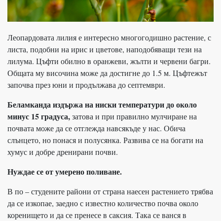
Леопардовата лилия е интересно многогодишно растение, с
листа, подобни на ирис и цветове, наподобяващи тези на
лилума. Цъфти обилно в оранжеви, жълти и червени багри.
Общата му височина може да достигне до 1.5 м. Цъфтежът
започва през юни и продължава до септември.
Беламканда издържа на ниски температури до около
минус 15 градуса,
затова и при правилно мулчиране на
почвата може да се отглежда навсякъде у нас. Обича
слънцето, но понася и полусянка. Развива се на богати на
хумус и добре дренирани почви.
Нуждае се от умерено поливане.
В по – студените райони от страна наесен растението трябва
да се изкопае, заедно с известно количество почва около
коренището и да се пренесе в саксия. Така се ванся в