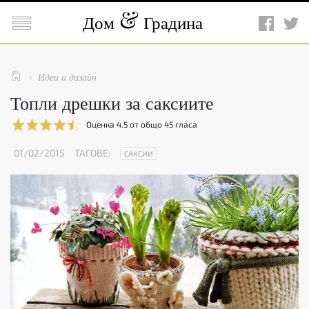

Дом
Градина

Идеи и дизайн

Топли дрешки за саксиите
Оценка
4.5
от общо
45
гласа
01/02/2015
ТАГОВЕ:
САКСИИ