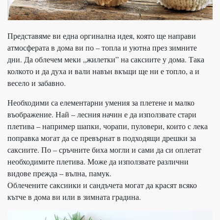
Представяме ви една оргинална идея, която ще направи
атмосферата в дома ви по – топла и уютна през зимните
дни. Да облечем меки „жилетки” на саксиите у дома. Така
колкото и да духа и вали навън вкъщи ще ни е топло, а и
весело и забавно.
Необходими са елементарни умения за плетене и малко
въображение. Най – лесния начин е да използвате стари
плетива – например шапки, чорапи, пуловери, които с лека
поправка могат да се превърнат в подходящи дрешки за
саксиите. По – сръчните биха могли и сами да си оплетат
необходимите плетива. Може да използвате различни
видове прежда – вълна, памук.
Облечените саксиики и сандъчета могат да красят всяко
кътче в дома ви или в зимната градина.