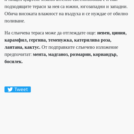
подходящите тераси за нея са южни, югозападни и западни.
Обича високата влажност на въздуха и се нуждае от обилно
поливане.
невен, циния,
На слънчева тераса може да отглеждате още:
карамфил, гергина, теменужка, катерилива роза,
лантана, кактус.
От подправките слънчево изложение
мента, мадганоз, розмарин, кориандър,
предпочитат:
босилек.
Tweet