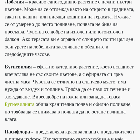
Лобелия
– красиво едногодишно растение с нежни пъстри
цветове. Може да се отглежда както на открито в градината,
така и в кашпи или висящи кошници на терасата. Нуждае
се от умерено до често поливане, почвата не бива да
пресъхва. Чувства се добре на източен или югоизточен
балкон. Ако терасата ви е огряна от слънцето почти цял ден,
осигурете на лобелията засенчване в обедните и
следобедните часове.
Бугневилия
– ефектно катерливо растение, което всъщност
впечатлява не със своите цветове, а с ефирната си ярка
листна маса. Чувства се отлично на слънчево място, има
нужда от въздух и топлина. Трябва да се пази от течение и
застудяване. Вирее добре на южна или западна тераса.
Бугневилията
обича хранителна почва и обилно поливане,
но трябва да се внимава в почвата да не остане излишна
влага.
Пасифлора
- представлява красива лиана с продължителен
и пищен цъфтеж. Изключително светлолюбива е и най –