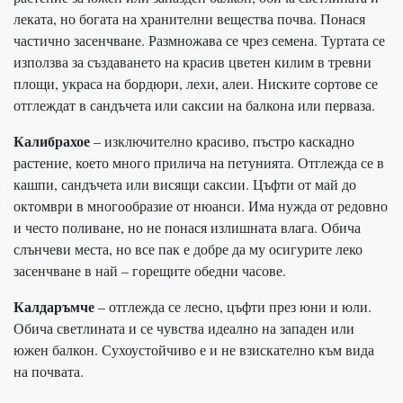
леката, но богата на хранителни вещества почва. Понася
частично засенчване. Размножава се чрез семена. Туртата се
използва за създаването на красив цветен килим в тревни
площи, украса на бордюри, лехи, алеи. Ниските сортове се
отглеждат в сандъчета или саксии на балкона или перваза.
Калибрахое
– изключително красиво, пъстро каскадно
растение, което много прилича на петунията. Отглежда се в
кашпи, сандъчета или висящи саксии. Цъфти от май до
октомври в многообразие от нюанси. Има нужда от редовно
и често поливане, но не понася излишната влага. Обича
слънчеви места, но все пак е добре да му осигурите леко
засенчване в най – горещите обедни часове.
Калдаръмче
– отглежда се лесно, цъфти през юни и юли.
Обича светлината и се чувства идеално на западен или
южен балкон. Сухоустойчиво е и не взискателно към вида
на почвата.