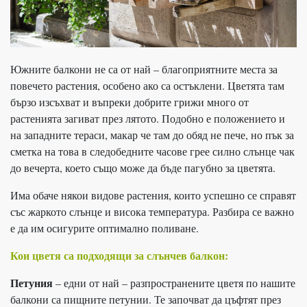
Южните балкони не са от най – благоприятните места за
повечето растения, особено ако са остъклени. Цветята там
бързо изсъхват и въпреки добрите грижи много от
растенията загиват през лятото. Подобно е положението и
на западните тераси, макар че там до обяд не пече, но пък за
сметка на това в следобедните часове грее силно слънце чак
до вечерта, което също може да бъде пагубно за цветята.
Има обаче някои видове растения, които успешно се справят
със жаркото слънце и висока температура. Разбира се важно
е да им осигурите оптимално поливане.
Кои цветя са подходящи за слънчев балкон:
Петуния
– едни от най – разпространените цветя по нашите
балкони са пищните петунии. Те започват да цъфтят през