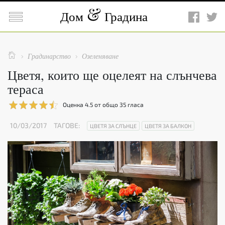

Дом
Градина

Градинарство
Озеленяване


Цветя, които ще оцелеят на слънчева
тераса
Оценка
4.5
от общо
35
гласа
10/03/2017
ТАГОВЕ:
ЦВЕТЯ ЗА СЛЪНЦЕ
ЦВЕТЯ ЗА БАЛКОН