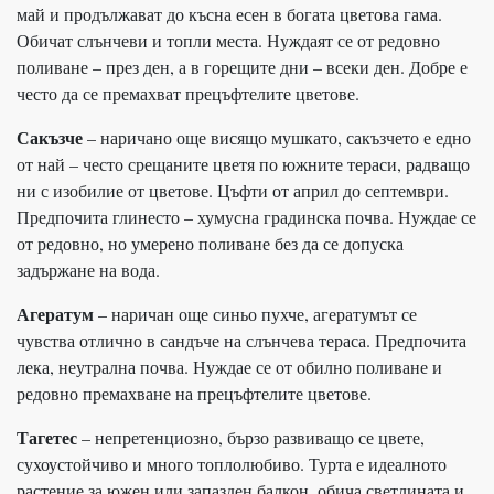
май и продължават до късна есен в богата цветова гама.
Обичат слънчеви и топли места. Нуждаят се от редовно
поливане – през ден, а в горещите дни – всеки ден. Добре е
често да се премахват прецъфтелите цветове.
Сакъзче
– наричано още висящо мушкато, сакъзчето е едно
от най – често срещаните цветя по южните тераси, радващо
ни с изобилие от цветове. Цъфти от април до септември.
Предпочита глинесто – хумусна градинска почва. Нуждае се
от редовно, но умерено поливане без да се допуска
задържане на вода.
Агератум
– наричан още синьо пухче, агератумът се
чувства отлично в сандъче на слънчева тераса. Предпочита
лека, неутрална почва. Нуждае се от обилно поливане и
редовно премахване на прецъфтелите цветове.
Тагетес
– непретенциозно, бързо развиващо се цвете,
сухоустойчиво и много топлолюбиво. Турта е идеалното
растение за южен или запазден балкон, обича светлината и