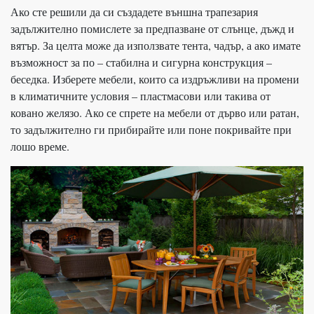
Ако сте решили да си създадете външна трапезария
задължително помислете за предпазване от слънце, дъжд и
вятър. За целта може да използвате тента, чадър, а ако имате
възможност за по – стабилна и сигурна конструкция –
беседка. Изберете мебели, които са издръжливи на промени
в климатичните условия – пластмасови или такива от
ковано желязо. Ако се спрете на мебели от дърво или ратан,
то задължително ги прибирайте или поне покривайте при
лошо време.