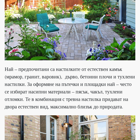
Най – предпочитани са настилките от естествен камък
(мрамор, гранит, варовик), дърво, бетонни плочи и тухлени
настилки. За оформяне на пътечки и площадки най – често
се избират насипни материали – пясък, чакъл, тухлени
отломки. Те в комбинация с тревна настилка придават на
двора естествен вид, максимално близък до природата.