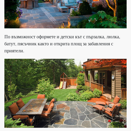
По възможност оформете и детски кът с пързалка, люлка,
батут, пясъчник както и открита площ за забавления с
приятели.