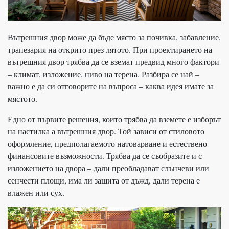
Вътрешния двор може да бъде място за почивка, забавление,
трапезария на открито през лятото. При проектирането на
вътрешния двор трябва да се вземат предвид много фактори
– климат, изложение, ниво на терена. Разбира се най –
важно е да си отговорите на въпроса – каква идея имате за
мястото.
Едно от първите решения, които трябва да вземете е изборът
на настилка а вътрешния двор. Той зависи от стиловото
оформление, предполагаемото натоварване и естествено
финансовите възможности. Трябва да се съобразите и с
изложението на двора – дали преобладават слънчеви или
сенчести площи, има ли защита от дъжд, дали терена е
влажен или сух.