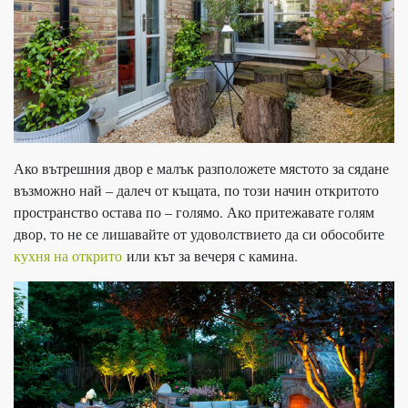
Ако вътрешния двор е малък разположете мястото за сядане
възможно най – далеч от къщата, по този начин откритото
пространство остава по – голямо. Ако притежавате голям
двор, то не се лишавайте от удоволствието да си обособите
кухня на открито
или кът за вечеря с камина.