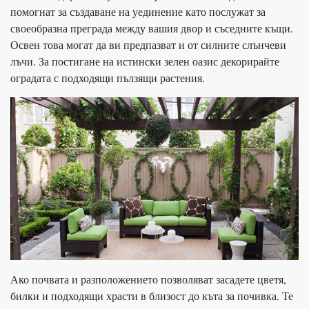
помогнат за създаване на уединение като послужат за
своеобразна преграда между вашия двор и съседните къщи.
Освен това могат да ви предпазват и от силните слънчеви
лъчи. За постигане на истински зелен оазис декорирайте
оградата с подходящи пълзящи растения.
Ако почвата и разположението позволяват засадете цветя,
билки и подходящи храсти в близост до къта за почивка. Те