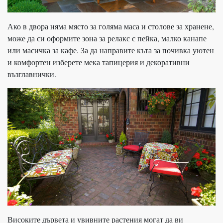
Ако в двора няма място за голяма маса и столове за хранене,
може да си оформите зона за релакс с пейка, малко канапе
или масичка за кафе. За да направите къта за почивка уютен
и комфортен изберете мека тапицерия и декоративни
възглавнички.
Високите дървета и увивните растения могат да ви