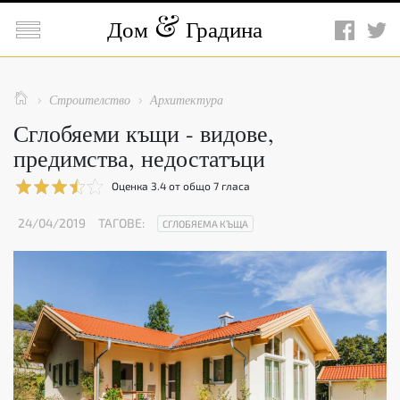

Дом
Градина

Строителство
Архитектура


Сглобяеми къщи - видове,
предимства, недостатъци
Оценка
3.4
от общо
7
гласа
24/04/2019
ТАГОВЕ:
СГЛОБЯЕМА КЪЩА