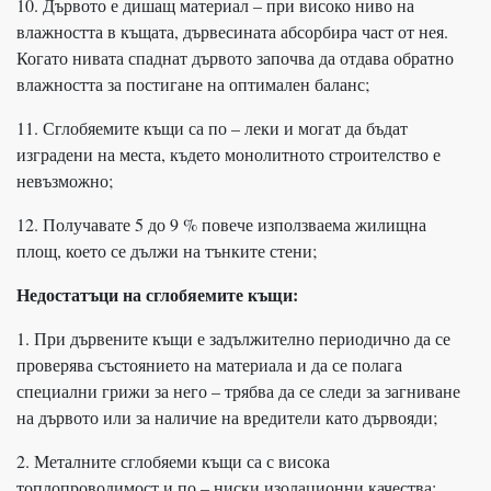
10. Дървото е дишащ материал – при високо ниво на
влажността в къщата, дървесината абсорбира част от нея.
Когато нивата спаднат дървото започва да отдава обратно
влажността за постигане на оптимален баланс;
11. Сглобяемите къщи са по – леки и могат да бъдат
изградени на места, където монолитното строителство е
невъзможно;
12. Получавате 5 до 9 % повече използваема жилищна
площ, което се дължи на тънките стени;
Недостатъци на сглобяемите къщи:
1. При дървените къщи е задължително периодично да се
проверява състоянието на материала и да се полага
специални грижи за него – трябва да се следи за загниване
на дървото или за наличие на вредители като дървояди;
2. Металните сглобяеми къщи са с висока
топлопроводимост и по – ниски изолационни качества;