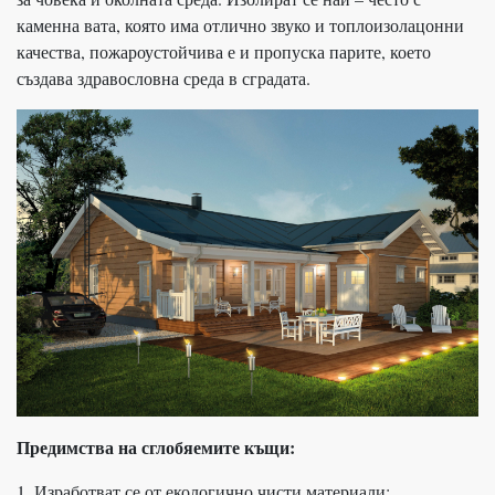
каменна вата, която има отлично звуко и топлоизолацонни
качества, пожароустойчива е и пропуска парите, което
създава здравословна среда в сградата.
Предимства на сглобяемите къщи:
1. Изработват се от екологично чисти материали;