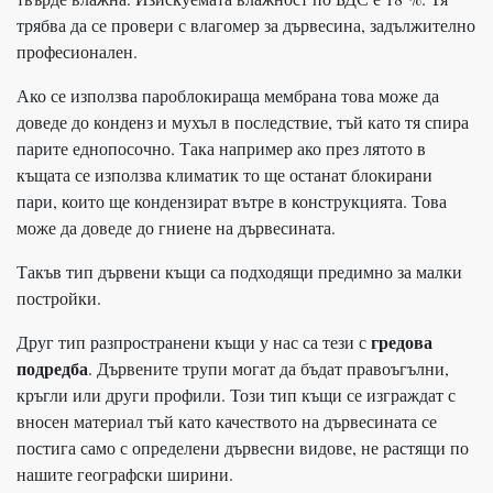
трябва да се провери с влагомер за дървесина, задължително
професионален.
Ако се използва пароблокираща мембрана това може да
доведе до конденз и мухъл в последствие, тъй като тя спира
парите еднопосочно. Така например ако през лятото в
къщата се използва климатик то ще останат блокирани
пари, които ще кондензират вътре в конструкцията. Това
може да доведе до гниене на дървесината.
Такъв тип дървени къщи са подходящи предимно за малки
постройки.
гредова
Друг тип разпространени къщи у нас са тези с
подредба
. Дървените трупи могат да бъдат правоъгълни,
кръгли или други профили. Този тип къщи се изграждат с
вносен материал тъй като качеството на дървесината се
постига само с определени дървесни видове, не растящи по
нашите географски ширини.