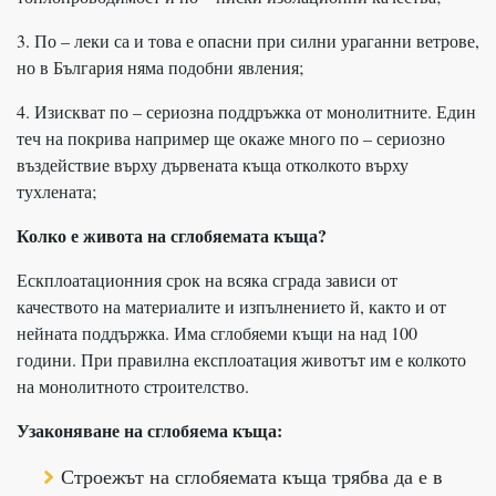
3. По – леки са и това е опасни при силни ураганни ветрове,
но в България няма подобни явления;
4. Изискват по – сериозна поддръжка от монолитните. Един
теч на покрива например ще окаже много по – сериозно
въздействие върху дървената къща отколкото върху
тухлената;
Колко е живота на сглобяемата къща?
Ескплоатационния срок на всяка сграда зависи от
качеството на материалите и изпълнението й, както и от
нейната поддържка. Има сглобяеми къщи на над 100
години. При правилна експлоатация животът им е колкото
на монолитното строителство.
Узаконяване на сглобяема къща:
Строежът на сглобяемата къща трябва да е в