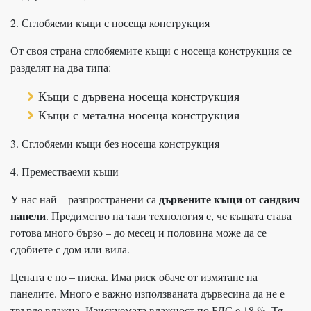
2. Сглобяеми къщи с носеща конструкция
От своя страна сглобяемите къщи с носеща конструкция се
разделят на два типа:
Къщи с дървена носеща конструкция
Къщи с метална носеща конструкция
3. Сглобяеми къщи без носеща конструкция
4. Преместваеми къщи
дървените къщи от сандвич
У нас най – разпространени са
панели
. Предимство на тази технология е, че къщата става
готова много бързо – до месец и половина може да се
сдобиете с дом или вила.
Цената е по – ниска. Има риск обаче от измятане на
панелите. Много е важно използваната дървесина да не е
твърде влажна. Изискуемата влажност по БДС е 18 %. Тя