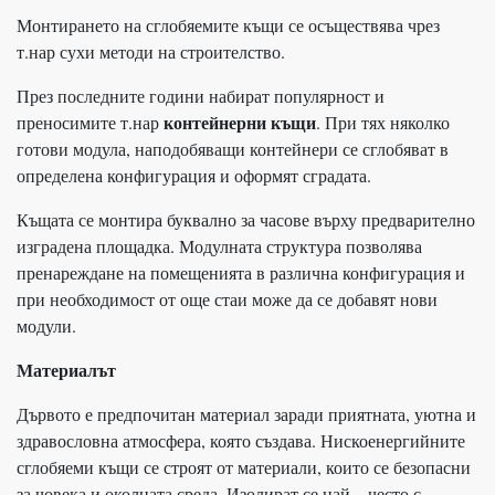
Монтирането на сглобяемите къщи се осъществява чрез
т.нар сухи методи на строителство.
През последните години набират популярност и
контейнерни къщи
преносимите т.нар
. При тях няколко
готови модула, наподобяващи контейнери се сглобяват в
определена конфигурация и оформят сградата.
Къщата се монтира буквално за часове върху предварително
изградена площадка. Модулната структура позволява
пренареждане на помещенията в различна конфигурация и
при необходимост от още стаи може да се добавят нови
модули.
Материалът
Дървото е предпочитан материал заради приятната, уютна и
здравословна атмосфера, която създава. Нискоенергийните
сглобяеми къщи се строят от материали, които се безопасни
за човека и околната среда. Изолират се най – често с