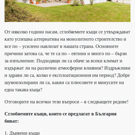
От няколко години насам, сглобяемите къщи се утвърждават
като успешна алтернатива на монолитното строителство и
все по – усилено навлизат в нашата страна. Основните
причини затова са, че те са по – евтини и много по – бързи
за изпълнение. Подходящи ли са обаче за всеки климат и
издържат ли на различни атмосферни влияния? Издръжливи
и здрави ли са, колко е експлоатационния им период? Добре
шумоизолирани ли са, какви са плюсовете и минусите на
една такава къща?
Отговорите на всички тези въпроси – в следващите редове!
Сглобяемите къщи, които се предлагат в България
биват:
1. Дървени къщи