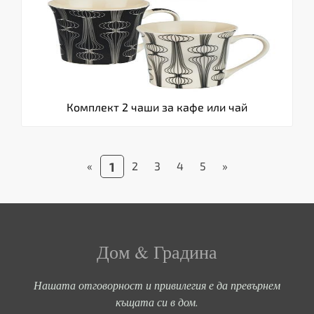
Комплект 2 чаши за кафе или чай
«
1
2
3
4
5
»
Дом & Градина
Нашата отговорност и привилегия е да превърнем
къщата си в дом.