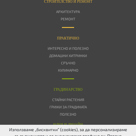
СТРОИТЕЛСТВО И РЕМОНТ
АРХИТЕКТУРА
РЕМОНТ
ПРАКТИЧНО
ИНТЕРЕСНО И ПОЛЕЗНО
ДОМАШНИ ХИТРИНКИ
СРЪЧНО
КУЛИНАРНО
ГРАДИНАРСТВО
СТАЙНИ РАСТЕНИЯ
ГРИЖИ ЗА ГРАДИНАТА
ПОЛЕЗНО
ИДЕИ И ДИЗАЙН
Използваме „бисквитки“ (cookies), за да персонализираме
съдържанието и да анализираме трафика си. Повече