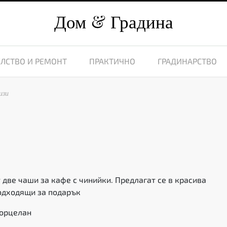
Дом
Градина
ЛСТВО И РЕМОНТ
ПРАКТИЧНО
ГРАДИНАРСТВО
изи
 две чаши за кафе с чинийки. Предлагат се в красива
одходящи за подарък
порцелан