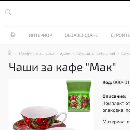


ИНТЕРИОР
ОБЗАВЕЖДАНЕ
СТРОИТЕ

Продуктов каталог
Кухня
Сервизи за кафе и чай
Серв




Чаши за кафе "Мак"
Код:
000431
Описание:
Комплект от
опаковка, п
Материал: 