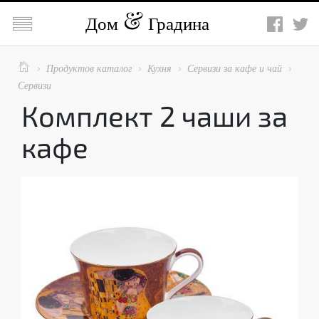

Дом
Градина

Продуктов каталог
Кухня
Сервизи за кафе и чай




Сервизи
Комплект 2 чаши за
кафе