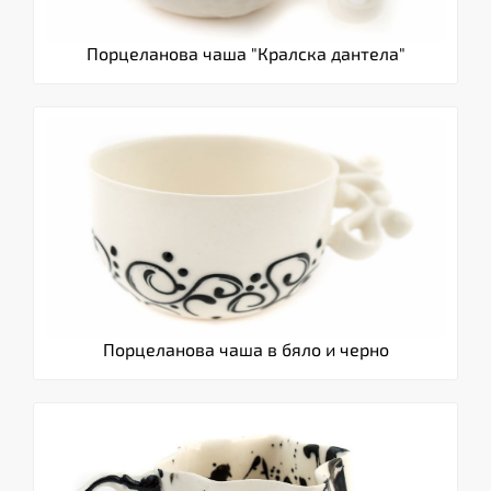
Порцеланова чаша "Кралска дантела"
Порцеланова чаша в бяло и черно