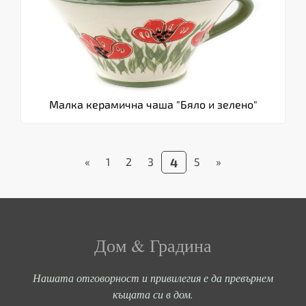
Малка керамична чаша "Бяло и зелено"
«
1
2
3
4
5
»
Дом & Градина
Нашата отговорност и привилегия е да превърнем
къщата си в дом.