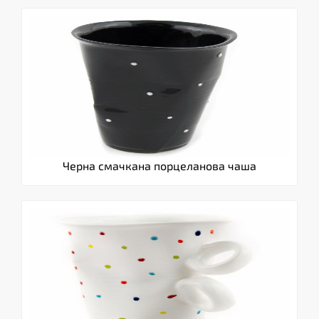
Черна смачкана порцеланова чаша