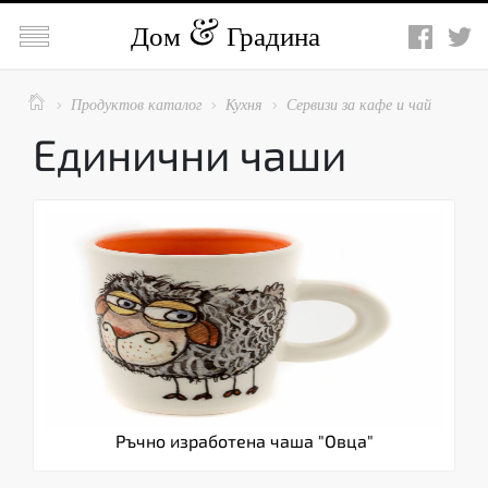

Дом
Градина

Продуктов каталог
Кухня
Сервизи за кафе и чай



Единични чаши
Ръчно изработена чаша "Овца"