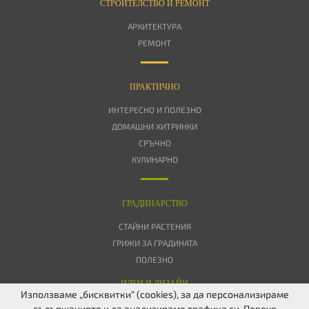
СТРОИТЕЛСТВО И РЕМОНТ
АРХИТЕКТУРА
РЕМОНТ
ПРАКТИЧНО
ИНТЕРЕСНО И ПОЛЕЗНО
ДОМАШНИ ХИТРИНКИ
СРЪЧНО
КУЛИНАРНО
ГРАДИНАРСТВО
СТАЙНИ РАСТЕНИЯ
ГРИЖИ ЗА ГРАДИНАТА
ПОЛЕЗНО
ИДЕИ И ДИЗАЙН
Използваме „бисквитки“ (cookies), за да персонализираме
съдържанието и да анализираме трафика си. Повече