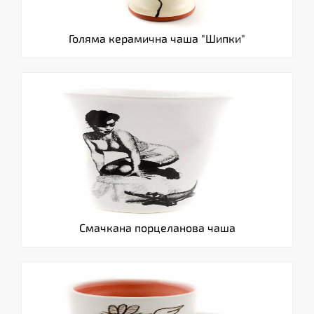
Голяма керамична чаша "Шипки"
Смачкана порцеланова чаша