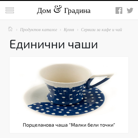

Дом
Градина

Продуктов каталог
Кухня
Сервизи за кафе и чай



Единични чаши
Порцеланова чаша "Малки бели точки"