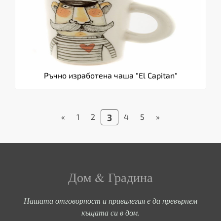
Ръчно изработена чаша "El Capitan"
«
1
2
3
4
5
»
Дом & Градина
Нашата отговорност и привилегия е да превърнем
къщата си в дом.