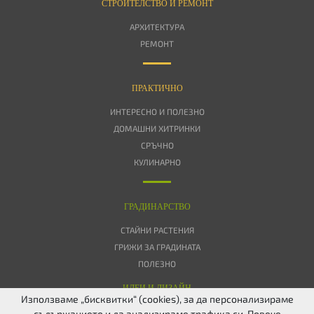
СТРОИТЕЛСТВО И РЕМОНТ
АРХИТЕКТУРА
РЕМОНТ
ПРАКТИЧНО
ИНТЕРЕСНО И ПОЛЕЗНО
ДОМАШНИ ХИТРИНКИ
СРЪЧНО
КУЛИНАРНО
ГРАДИНАРСТВО
СТАЙНИ РАСТЕНИЯ
ГРИЖИ ЗА ГРАДИНАТА
ПОЛЕЗНО
ИДЕИ И ДИЗАЙН
Използваме „бисквитки“ (cookies), за да персонализираме
съдържанието и да анализираме трафика си. Повече