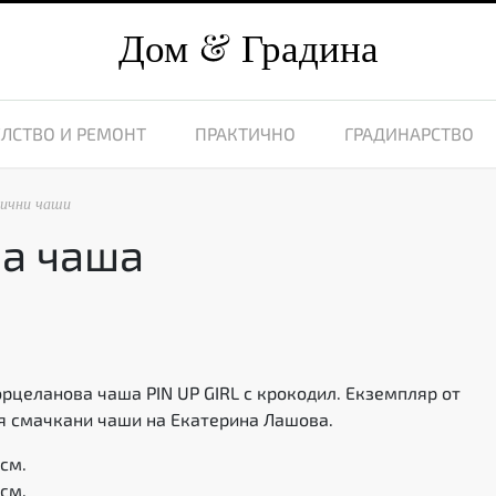
Дом
Градина
ЛСТВО И РЕМОНТ
ПРАКТИЧНО
ГРАДИНАРСТВО
ични чаши
а чаша
8
рцеланова чаша PIN UP GIRL с крокодил. Екземпляр от
я смачкани чаши на Екатерина Лашова.
 см.
см.