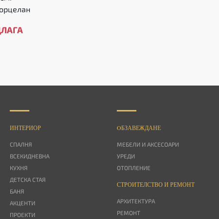
порцелан
ДЛАГА
ИНТЕРИОР
OБЗАВЕЖДАНЕ
СПАЛНЯ
МЕБЕЛИ И АКСЕСОАРИ
ВСЕКИДНЕВНА
УРЕДИ
КУХНЯ
ОТОПЛЕНИЕ
ДЕТСКА СТАЯ
СТРОИТЕЛСТВО И РЕМОНТ
БАНЯ
АРХИТЕКТУРА
АКЦЕНТИ
РЕМОНТ
ПРОЕКТИ