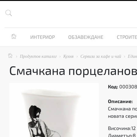


ИНТЕРИОР
ОБЗАВЕЖДАНЕ
СТРОИТЕ

Продуктов каталог
Кухня
Сервизи за кафе и чай
Един




Смачкана порцеланов
Код:
00030
Описание:
Смачкана по
новата сери
Височина:12
Диаметър:8 