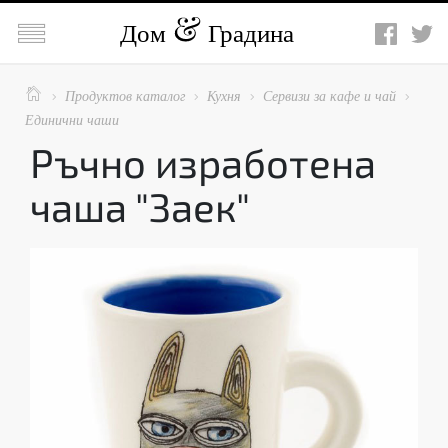

Дом
Градина

Продуктов каталог
Кухня
Сервизи за кафе и чай




Единични чаши
Ръчно изработена
чаша "Заек"