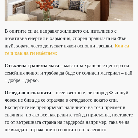
В опитите си да направят жилището си, изпълнено с
позитивна енергия и хармония, според правилата на Фън
Кои са
шуй, хората често допускат някои основни грешки.
те и как да ги избегнем:
Стъклена трапезна маса
– масата за хранене е центъра на
семейния живот и трябва да бъде от солиден материал – най
– добре – дърво.
Огледало в спалнята
– всеизвестно е, че според Фън шуй
човек не бива да се отразява в огледалото докато спи.
Експертите не препоръчват наличието на този предмет в
спалнята, но ако все пак решите той да присъства, поставете
го от вътрешната страна на гардероба например, така че да
не виждате отражението си когато сте в леглото.