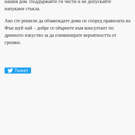
нашия дом. Поддържайте ги чисти и не допускайте
напукани стъкла.
Ако сте решили да обзавеждате дома си според правилата на
Фън шуй най – добре се обърнете към консултант по
древното изкуство за да елиминирате вероятността от
грешки.
Tweet