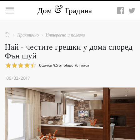

Дом
Градина

Практично
Интересно и полезно


Най - честите грешки у дома според
Фън шуй
Оценка
4.5
от общо
76
гласа
06/02/2017