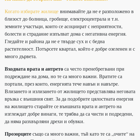
Когато избирате жилище
внимавайте да не е разположено в
близост до болница, гробище, електроцентрала и т.н.
земните участъци, които се асоциират с неприятности,
болести и страдание изпълват дома с негативна енергия.
Гледайте и района да не е твърде сух и с бедна
растителност. Потърсете квартал, който е добре озеленен и с
много дървета.
Входната врата и антрето
са често пренебрегвани при
подреждане на дома, но те са много важни. Вратите са
портали, през които, енергията тече навън и навътре.
Влизането и излизането от жилището представлява неговата
връзка с външния свят. За да подобрите цялостната енергия
на жилището старайте се външната врата и антрето на
изглеждат добре винаги, те трябва да са чисти и подредени,
да няма разхвърляни дрехи и обувки.
Прозорците
също са много важни, тъй като те са „очите“ на