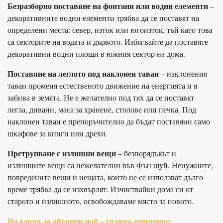
Безразборно поставяне на фонтани или водни елементи
–
декоративните водни елементи трябва да се поставят на
определени места: север, изток или югоизток, тъй като това
са секторите на водата и дървото. Избягвайте да поставяте
декоративни водни площи в южния сектор на дома.
Поставяне на леглото под наклонен таван
– наклонения
таван променя естественото движение на енергията и я
забива в земята. Не е желателно под тях да се поставят
легла, дивани, маса за хранене, столове или печка. Под
наклонен таван е препоръчително да бъдат поставяни само
шкафове за книги или дрехи.
Претрупване с излишни вещи
– безпорядъкът и
излишните вещи са нежелателни във Фън шуй. Ненужните,
повредените вещи и нещата, които не се използват дълго
време трябва да се изхвърлят. Изчиствайки дома си от
старото и излишното, освобождаваме място за новото.
На какво да обърнем най – голямо внимание: