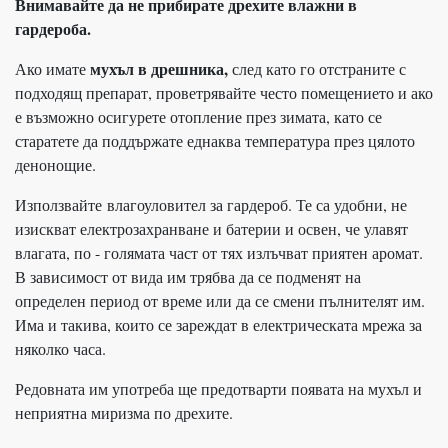
Внимавайте да не прибирате дрехите влажни в
гардероба.
мухъл в дрешника,
Ако имате
след като го отстраните с
подходящ препарат, проветрявайте често помещението и ако
е възможно осигурете отопление през зимата, като се
старатете да поддържате еднаква температура през цялото
денонощие.
Използвайте влагоуловител за гардероб. Те са удобни, не
изискват електрозахранване и батерии и освен, че улавят
влагата, по - голямата част от тях излъчват приятен аромат.
В зависимост от вида им трябва да се подменят на
определен период от време или да се смени пълнителят им.
Има и такива, които се зареждат в електрическата мрежа за
няколко часа.
Редовната им употреба ще предотварти появата на мухъл и
неприятна миризма по дрехите.