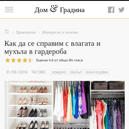

Дом
Градина

Практично
Интересно и полезно


Как да се справим с влагата и
мухъла в гардероба
Оценка
4.6
от общо
84
гласа
31/08/2016
ТАГОВЕ:
КОНДЕНЗ
МУХЪЛ
ВЛАГА В ДОМА