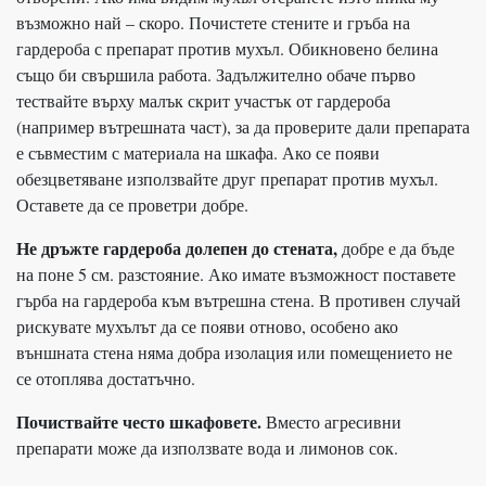
възможно най – скоро. Почистете стените и гръба на
гардероба с препарат против мухъл. Обикновено белина
също би свършила работа. Задължително обаче първо
тествайте върху малък скрит участък от гардероба
(например вътрешната част), за да проверите дали препарата
е съвместим с материала на шкафа. Ако се появи
обезцветяване използвайте друг препарат против мухъл.
Оставете да се проветри добре.
Не дръжте гардероба долепен до стената,
добре е да бъде
на поне 5 см. разстояние. Ако имате възможност поставете
гърба на гардероба към вътрешна стена. В противен случай
рискувате мухълът да се появи отново, особено ако
външната стена няма добра изолация или помещението не
се отоплява достатъчно.
Почиствайте често шкафовете.
Вместо агресивни
препарати може да използвате вода и лимонов сок.