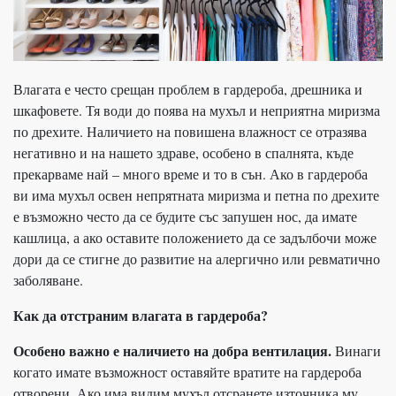
Влагата е често срещан проблем в гардероба, дрешника и
шкафовете. Тя води до поява на мухъл и неприятна миризма
по дрехите. Наличието на повишена влажност се отразява
негативно и на нашето здраве, особено в спалнята, къде
прекарваме най – много време и то в сън. Ако в гардероба
ви има мухъл освен непрятната миризма и петна по дрехите
е възможно често да се будите със запушен нос, да имате
кашлица, а ако оставите положението да се задълбочи може
дори да се стигне до развитие на алергично или ревматично
заболяване.
Как да отстраним влагата в гардероба?
Особено важно е наличието на добра вентилация.
Винаги
когато имате възможност оставяйте вратите на гардероба
отворени. Ако има видим мухъл отсранете източника му