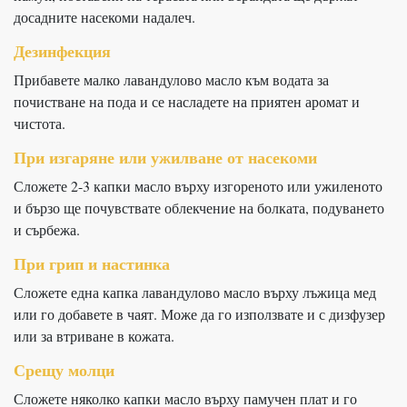
досадните насекоми надалеч.
Дезинфекция
Прибавете малко лавандулово масло към водата за
почистване на пода и се насладете на приятен аромат и
чистота.
При изгаряне или ужилване от насекоми
Сложете 2-3 капки масло върху изгореното или ужиленото
и бързо ще почувствате облекчение на болката, подуването
и сърбежа.
При грип и настинка
Сложете една капка лавандулово масло върху лъжица мед
или го добавете в чаят. Може да го използвате и с дизфузер
или за втриване в кожата.
Срещу молци
Сложете няколко капки масло върху памучен плат и го