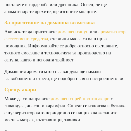
поставете в гардероба или дрешника. Освен, че ще
ароматизирате дрехите, ще изгоните молците.
За приготвяне на домашна козметика
Ако искате да приготвите
домашен сапун
или
ароматизатор
с естествени средства
, етерични масла са ваш пръв
помощник. Информирайте се добре относно съставките,
тяхното смесване и технологията за производство на
сапуна, както и неговата трайност.
Домашния ароматизатор с лавандула ще намали
главоболието и стреса, ще подобри съня и настроението ви.
Срещу акари
Може да си направите
домашен спрей против акари
с
лавандула, анасон и карамфил. Спреят се използва в бутилка
с пулверизатор като периодично се напръсква желаните
места – матрак, възглавници, завивки.