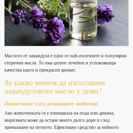
Маслото от лавандула е едно от най-полезните и популярни
етерични масла. То има ценни лечебни и успокояващи
качества както и прекрасен аромат.
За какво можем да използваме
лавандуловото масло у дома?
Почистване след домашните любимци
Ако животинката се е изпишкала на пода или дивана,
миризмата може да остане много дълго дори и след
премахване на петното. Ефективно средство за нейното