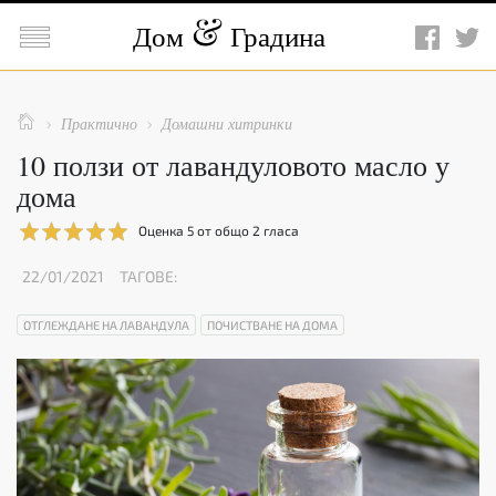

Дом
Градина

Практично
Домашни хитринки


10 ползи от лавандуловото масло у
дома
Оценка
5
от общо
2
гласа
22/01/2021
ТАГОВЕ:
ОТГЛЕЖДАНЕ НА ЛАВАНДУЛА
ПОЧИСТВАНЕ НА ДОМА