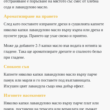
отстраняване е поръсване на мястото със смес от хлебна
сода и лавандулово масло.
Ароматизиране на прането
След като поставите изпраните дрехи в сушилнята капнете
няколко капки лавандулово масло върху кърпа или дреха и
пуснете уреда. Прането ще ухае свежо и приятно.
Може да добавите 2-3 капки масло във водата в ютията за
гладене. Така ще ароматизирате дрехите и спалното бельо
при гладене.
Спокоен сън
Капнете няколко капки лавандулово масло върху парче
памук или марля и го поставете под възглавницата.
Изсушен цвят лавандула също има добър ефект.
Изгонете насекомите
Няколко капки лавандулово масло върху парче плат или
памук, поставени на терасата или верандата ще държат