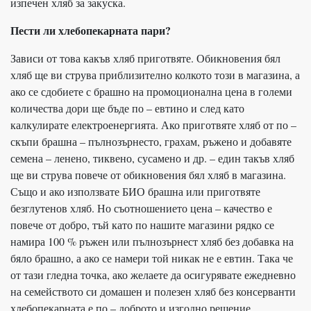
изпечен хляб за закуска.
Пести ли хлебопекарната пари?
Зависи от това какъв хляб приготвяте. Обикновения бял
хляб ще ви струва приблизително колкото този в магазина, а
ако се сдобиете с брашно на промоционална цена в големи
количества дори ще бъде по – евтино и след като
калкулирате електроенергията. Ако приготвяте хляб от по –
скъпи брашна – пълнозърнесто, грахам, ръжено и добавяте
семена – ленено, тиквено, сусамено и др. – един такъв хляб
ще ви струва повече от обикновения бял хляб в магазина.
Също и ако използвате БИО брашна или приготвяте
безглутенов хляб. Но съотношението цена – качество е
повече от добро, тъй като по нашите магазини рядко се
намира 100 % ръжен или пълнозърнест хляб без добавка на
бяло брашно, а ако се намери той никак не е евтин. Така че
от тази гледна точка, ако желаете да осигурявате ежедневно
на семейството си домашен и полезен хляб без консерванти
хлебопекарната е по – доброто и изгодно решение,