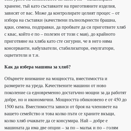
хранене, тъй като съставките на приготвяните изделия,
зависят от вас. Може да контролирате целият процес – от
избора на съставки (качествени пълнозърнести брашна,
ядки, семена, подправки, да пробвате да си приготвите хляб
с квас, който е по – полезен от този с мая), до крайното
приготвяне на хляба като сте сигурни, че в него няма
консерванти, набухватели, стабилизатори, емулгатори,
оцветители и т.н.
Как да избера машина за хляб?
Обърнете внимание на мощността, вместимостта и
размерите на уреда. Качествените машини от ново
поколение са едновременно достатъчно мощни за да работят
добре, но и икономични. Мощността обикновено е от 450 до
1500 вата. Вместимостта зависи от броя на членовете на
вашето семейство и това колко пъти се храните вкъщи,
колко хляб очаквате да се консумира. Най – добре е
машината да има две опции – за по – малък и по – голям