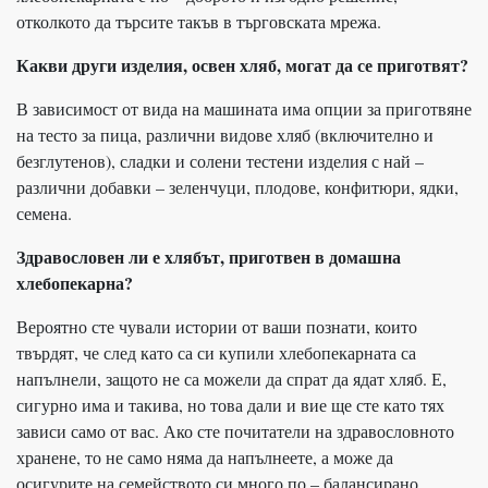
отколкото да търсите такъв в търговската мрежа.
Какви други изделия, освен хляб, могат да се приготвят?
В зависимост от вида на машината има опции за приготвяне
на тесто за пица, различни видове хляб (включително и
безглутенов), сладки и солени тестени изделия с най –
различни добавки – зеленчуци, плодове, конфитюри, ядки,
семена.
Здравословен ли е хлябът, приготвен в домашна
хлебопекарна?
Вероятно сте чували истории от ваши познати, които
твърдят, че след като са си купили хлебопекарната са
напълнели, защото не са можели да спрат да ядат хляб. Е,
сигурно има и такива, но това дали и вие ще сте като тях
зависи само от вас. Ако сте почитатели на здравословното
хранене, то не само няма да напълнеете, а може да
осигурите на семейството си много по – балансирано