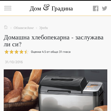

Дом
Градина

Обзавеждане
Уреди


Домашна хлебопекарна - заслужава
ли си?
Оценка
4.5
от общо
31
гласа
31/10/2016