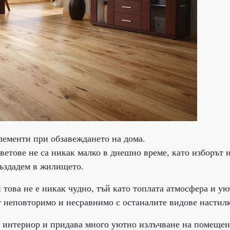
лементи при обзавеждането на дома.
ветове не са никак малко в днешно време, като изборът 
създадем в жилището.
това не е никак чудно, тъй като топлата атмосфера и ую
ят неповторимо и несравнимо с останалите видове настил
в интериор и придава много уютно излъчване на помещен