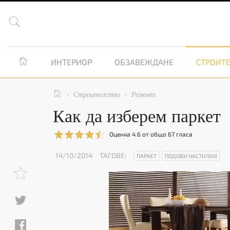


ИНТЕРИОР
ОБЗАВЕЖДАНЕ
СТРОИТЕ

Строителство
Ремонт


Как да изберем паркет
Оценка
4.6
от общо
67
гласа
14/10/2014
ТАГОВЕ:
ПАРКЕТ
ПОДОВИ НАСТИЛКИ