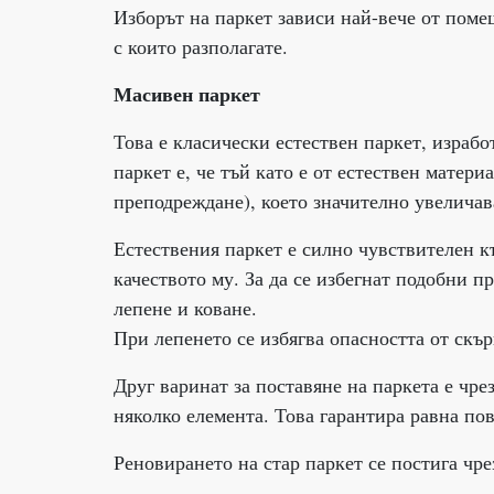
Изборът на паркет зависи най-вече от помещ
с които разполагате.
Масивен паркет
Това е класически естествен паркет, израб
паркет е, че тъй като е от естествен матер
преподреждане), което значително увеличав
Естествения паркет е силно чувствителен к
качеството му. За да се избегнат подобни п
лепене и коване.
При лепенето се избягва опасността от скър
Друг варинат за поставяне на паркета е чре
няколко елемента. Това гарантира равна пов
Реновирането на стар паркет се постига чр