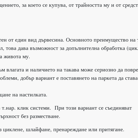
ението, за което се купува, от трайността му и от средст
отен от един вид дървесина. Основното преимущество на 
иал, това дава възможност за допълнителна обработка (цик
а живота му.
ъм влагата и наличието на такава може сериозно да повр
роблеми, добър вариант е поставянето на паркета да става
цане на настилката.
з т.нар. клик системи. При този вариант се съединяват
ърхност без разместване.
ез циклене, шлайфане, пренареждане или притягане.