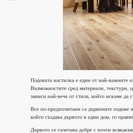
Подовата настилка е един от най-важните е
Възможностите сред материали, текстури, ц
зависи най-вече от стила, който искаме да 
Все по-предпочитани са дървените подове и 
който създава дървото в един дом, го прав
Дървото се съчетава добре с почти всякакъ