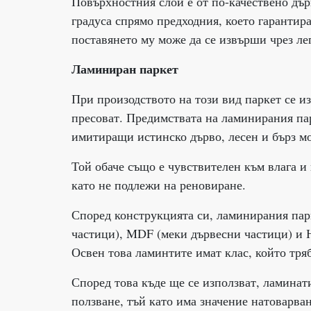
Повърхностния слой е от по-качествено дърв
градуса спрямо предходния, което гарантира
поставянето му може да се извърши чрез ле
Ламиниран паркет
При произодството на този вид паркет се и
пресоват. Предимствата на ламинирания пар
имитиращи истинско дърво, лесен и бърз мо
Той обаче също е чувствителен към влага и 
като не подлежи на реновиране.
Според конструкцията си, ламинирания пар
частици), MDF (меки дървесни частици) и 
Освен това ламинтите имат клас, който тря
Според това къде ще се използват, ламинати
ползване, тъй като има значение натоварван