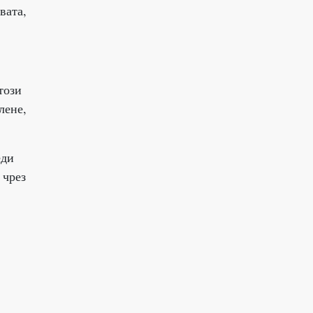
вата,
този
лене,
еди
 чрез