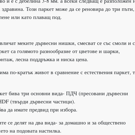
о и е с дебелина 3-8 мм. а всеки следващ е разположен 
 здравина. Този паркет може да се реновира до три пъти,
пене или като плаващ под.
звличат меките дървесни нишки, смесват се със смоли и с
кет са голямото разнообразие от цветове и шарки,
нтаж, лесна поддръжка и ниска цена.
има по-кратък живот в сравнение с естествения паркет, 
кет бива три основни вида- ПДЧ (пресовани дървесни
НDF (твърди дървесни частици).
бва да имате предвид при избора.
те се делят на два вида- за домашно и за обществено
ето на подовата настилка.