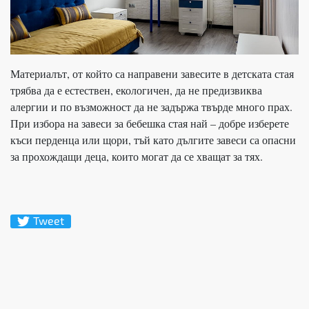
Материалът, от който са направени завесите в детската стая
трябва да е естествен, екологичен, да не предизвиква
алергии и по възможност да не задържа твърде много прах.
При избора на завеси за бебешка стая най – добре изберете
къси перденца или щори, тъй като дългите завеси са опасни
за прохождащи деца, които могат да се хващат за тях.
Tweet