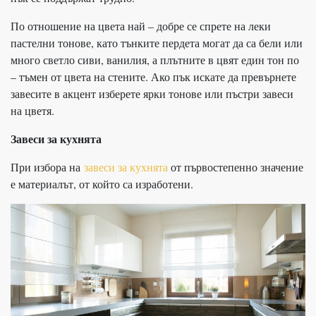
По отношение на цвета най – добре се спрете на леки
пастелни тонове, като тънките пердета могат да са бели или
много светло сиви, ванилия, а плътните в цвят един тон по
– тъмен от цвета на стените. Ако пък искате да превърнете
завесите в акцент изберете ярки тонове или пъстри завеси
на цветя.
Завеси за кухнята
При избора на
завеси за кухнята
от първостепенно значение
е материалът, от който са изработени.