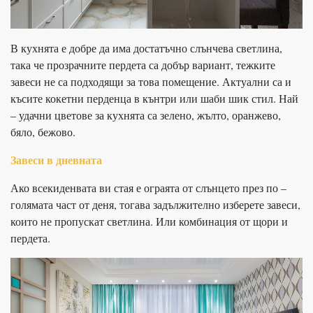
В кухнята е добре да има достатъчно слънчева светлина,
така че прозрачните пердета са добър вариант, тежките
завеси не са подходящи за това помещение. Актуални са и
късите кокетни перденца в кънтри или шаби шик стил. Най
– удачни цветове за кухнята са зелено, жълто, оранжево,
бяло, бежово.
Завеси в дневната
Ако всекиденвата ви стая е ограята от слънцето през по –
голямата част от деня, тогава задължително изберете завеси,
които не пропускат светлина. Или комбинация от щори и
пердета.