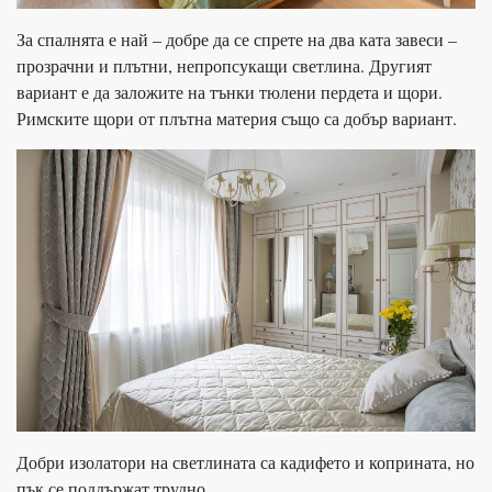
За спалнята е най – добре да се спрете на два ката завеси –
прозрачни и плътни, непропсукащи светлина. Другият
вариант е да заложите на тънки тюлени пердета и щори.
Римските щори от плътна материя също са добър вариант.
Добри изолатори на светлината са кадифето и коприната, но
пък се поддържат трудно.