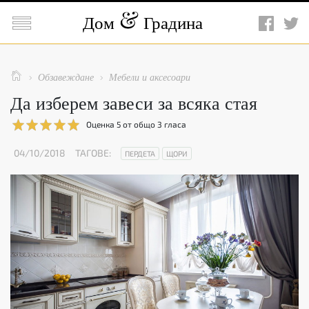

Дом
Градина

Обзавеждане
Мебели и аксесоари


Да изберем завеси за всяка стая
Оценка
5
от общо
3
гласа
04/10/2018
ТАГОВЕ:
ПЕРДЕТА
ЩОРИ