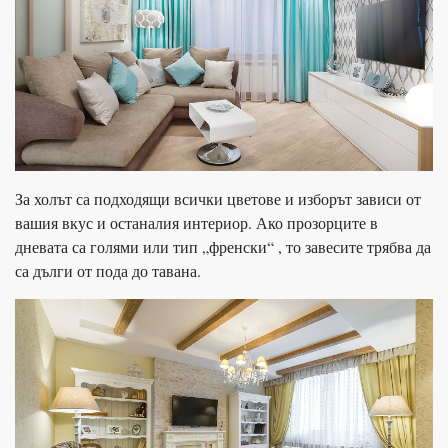
За холът са подходящи всички цветове и изборът зависи от
вашия вкус и останалия интериор. Ако прозорците в
дневата са голями или тип „френски“ , то завесите трябва да
са дълги от пода до тавана.