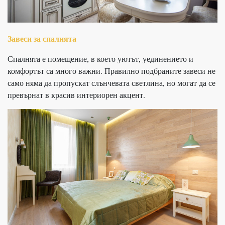
Завеси за спалнята
Спалнята е помещение, в което уютът, уединението и
комфортът са много важни. Правилно подбраните завеси не
само няма да пропускат слънчевата светлина, но могат да се
превърнат в красив интериорен акцент.